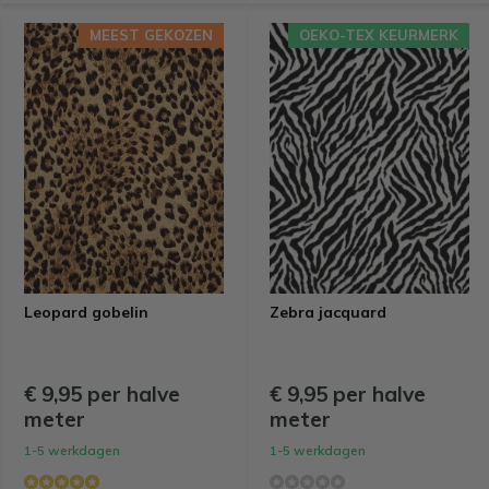
MEEST GEKOZEN
OEKO-TEX KEURMERK
Leopard gobelin
Zebra jacquard
€ 9,95 per halve
€ 9,95 per halve
meter
meter
1-5 werkdagen
1-5 werkdagen