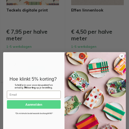
Teckels digitale print
Effen linnenlook
€ 7,95 per halve
€ 4,50 per halve
meter
meter
1-5 werkdagen
1-5 werkdagen
Vergelijk
Vergelijk
Hoe klinkt 5% korting?
Schrijf je in voor onze nieuwsbrief en
ontvang
5% korting
op je bestelling.
MEEST GEKOZEN
MEEST GEKOZEN
Email
Aanmelden
*De minimale bestelwaarde bedraagt €49.*