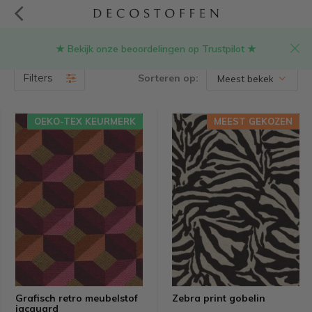
★ Bekijk onze beoordelingen op Trustpilot ★
Collectie
(753)
Filters
Sorteren op:
OEKO-TEX KEURMERK
MEEST GEKOZEN
Grafisch retro meubelstof
Zebra print gobelin
jacquard