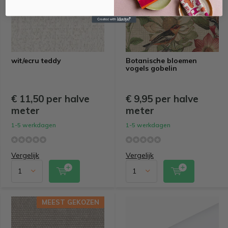
wit/ecru teddy
Botanische bloemen
vogels gobelin
€ 11,50 per halve
€ 9,95 per halve
meter
meter
1-5 werkdagen
1-5 werkdagen
Vergelijk
Vergelijk
MEEST GEKOZEN