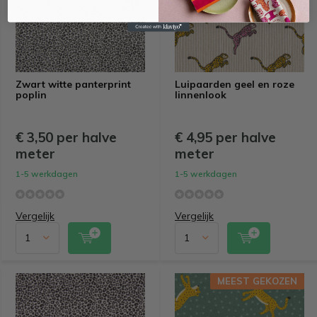
Zwart witte panterprint
Luipaarden geel en roze
poplin
linnenlook
€ 3,50 per halve
€ 4,95 per halve
meter
meter
1-5 werkdagen
1-5 werkdagen
Vergelijk
Vergelijk
MEEST GEKOZEN