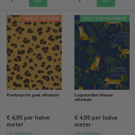
MEEST GEKOZEN
OEKO-TEX KEURMERK
Panterprint geel ottoman
Luipaarden blauw
ottoman
€ 4,95 per halve
€ 4,95 per halve
meter
meter
1-5 werkdagen
1-5 werkdagen