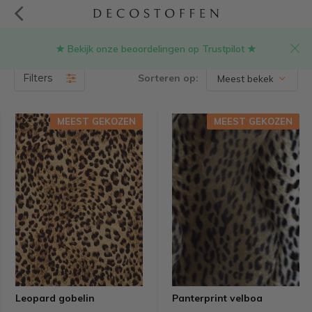
★ Bekijk onze beoordelingen op Trustpilot ★
Producten getagd met panterprint
(30)
Filters
Sorteren op:
MEEST GEKOZEN
MEEST GEKOZEN
Leopard gobelin
Panterprint velboa