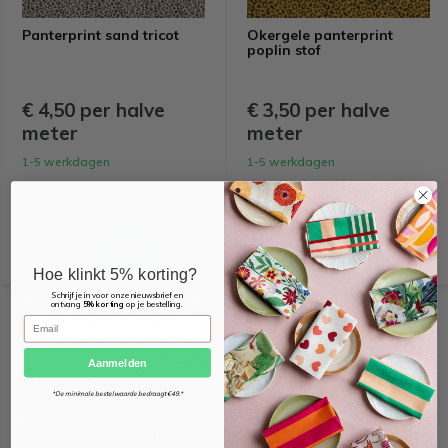
Panterprint sand tricot
Okergele panterprint
poplin stof
€ 4,50 per halve
€ 3,50 per halve
meter
meter
1-5 werkdagen
1-5 werkdagen
Vergelijk
Vergelijk
Hoe klinkt 5% korting?
Schrijf je in voor onze nieuwsbrief en
ontvang
5% korting
op je bestelling.
OEKO-TEX KEURMERK
Email
Aanmelden
*De minimale bestelwaarde bedraagt €49.*