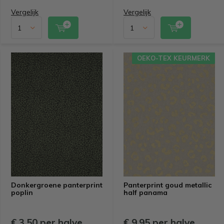
Vergelijk
Vergelijk
OEKO-TEX KEURMERK
Donkergroene panterprint
Panterprint goud metallic
poplin
half panama
€ 3,50 per halve
€ 9,95 per halve