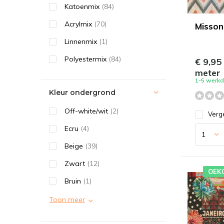
Katoenmix
(84)
Acrylmix
(70)
Misson
Linnenmix
(1)
Polyestermix
(84)
€ 9,95
meter
1-5 werk
Kleur ondergrond
Off-white/wit
(2)
Verge
Ecru
(4)
Beige
(39)
Zwart
(12)
OEK
Bruin
(1)
Toon meer