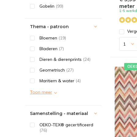
meter
Gobelin
(99)
1-5 werk
Thema - patroon
Verge
Bloemen
(19)
Bladeren
(7)
Dieren & dierenprints
(24)
OEK
Geometrisch
(27)
Maritiem & water
(4)
Toon meer
Samenstelling - materiaal
OEKO-TEX® gecertificeerd
(76)