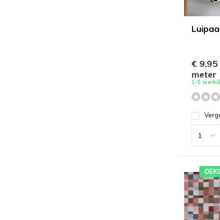
Luipaa
€ 9,95
meter
1-5 werk
Verge
OEK