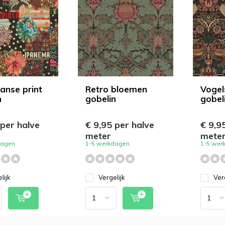
aanse print
Retro bloemen
Vogel
n
gobelin
gobel
 per halve
€ 9,95 per halve
€ 9,9
meter
mete
dagen
1-5 werkdagen
1-5 wer
lijk
Vergelijk
Ver