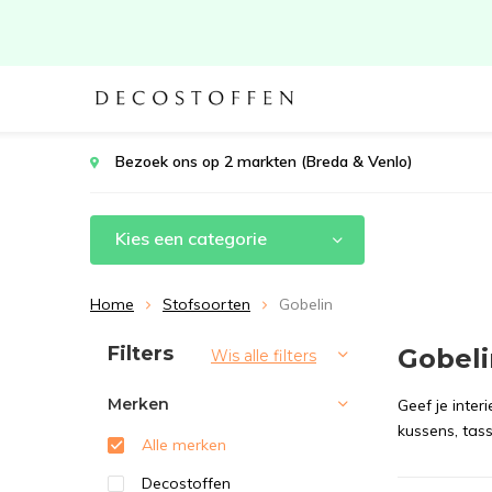
Bezoek ons op 2 markten (Breda & Venlo)
Kies een categorie
Home
Stofsoorten
Gobelin
Sorteren op:
Filters
Gobeli
Wis alle filters
Merken
Geef je inter
kussens, tas
Alle merken
Decostoffen