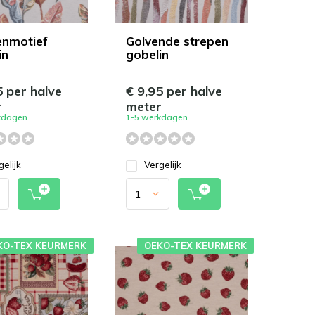
nmotief
Golvende strepen
in
gobelin
5 per halve
€ 9,95 per halve
r
meter
kdagen
1-5 werkdagen
gelijk
Vergelijk
KO-TEX KEURMERK
OEKO-TEX KEURMERK