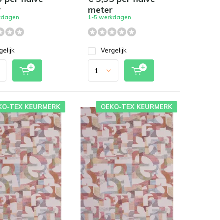
r
meter
kdagen
1-5 werkdagen
gelijk
Vergelijk
KO-TEX KEURMERK
OEKO-TEX KEURMERK