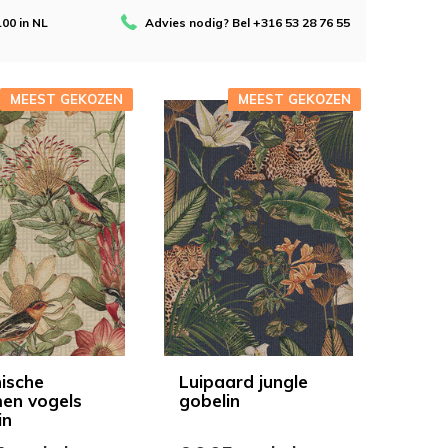
100 in NL
Advies nodig? Bel +316 53 28 76 55
MEEST GEKOZEN
MEEST GEKOZEN
ische
Luipaard jungle
en vogels
gobelin
in