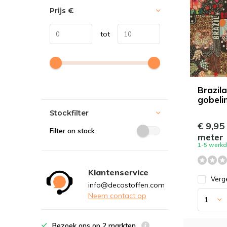
Prijs
€
tot
Brazil
gobeli
Stockfilter
€ 9,95
Filter on stock
meter
1-5 werk
Klantenservice
Verge
info@decostoffen.com
Neem contact op
Bezoek ons op 2 markten