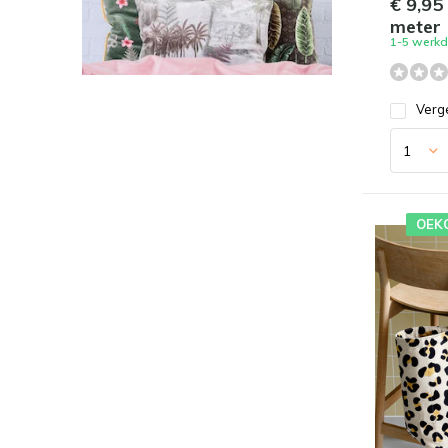
€ 9,95
meter
1-5 werk
Verge
OEK