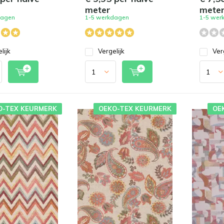
meter
mete
dagen
1-5 werkdagen
1-5 wer
lijk
Vergelijk
Ver
O-TEX KEURMERK
OEKO-TEX KEURMERK
OE