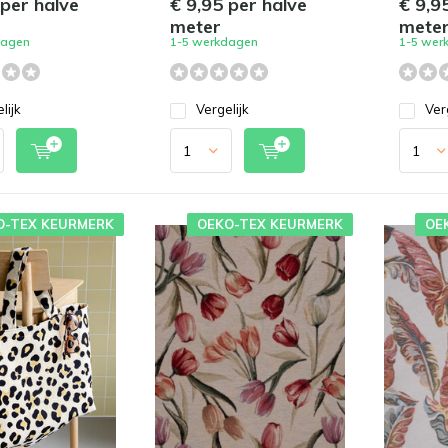
 per halve
€ 9,95 per halve
€ 9,9
meter
mete
dagen
1-5 werkdagen
1-5 wer
lijk
Vergelijk
Ver
O-TEX KEURMERK
OEKO-TEX KEURMERK
OE