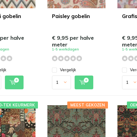
i gobelin
Paisley gobelin
Grafi
 per halve
€ 9,95 per halve
€ 9,9
meter
mete
dagen
1-5 werkdagen
1-5 wer
lijk
Vergelijk
Ver
O-TEX KEURMERK
MEEST GEKOZEN
OE