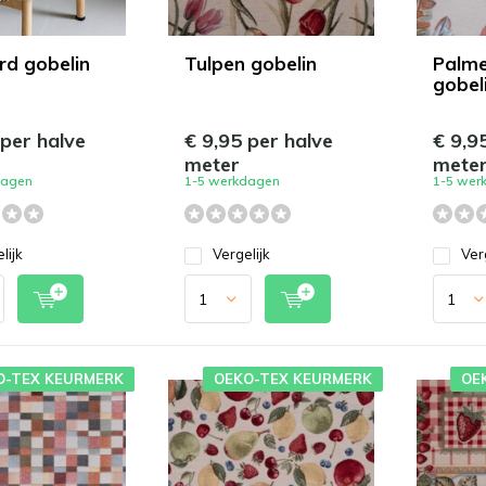
rd gobelin
Tulpen gobelin
Palme
gobel
 per halve
€ 9,95 per halve
€ 9,9
meter
mete
dagen
1-5 werkdagen
1-5 wer
lijk
Vergelijk
Ver
O-TEX KEURMERK
OEKO-TEX KEURMERK
OE