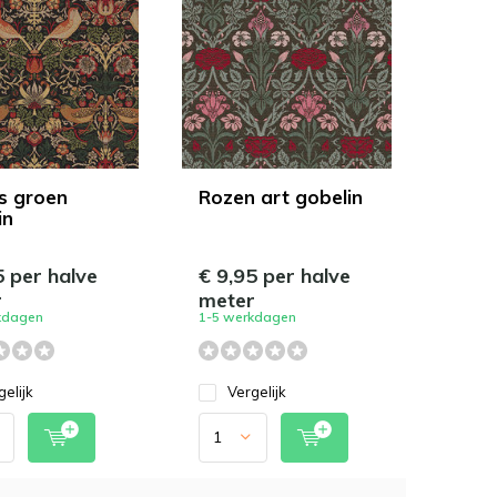
s groen
Rozen art gobelin
in
5 per halve
€ 9,95 per halve
r
meter
kdagen
1-5 werkdagen
gelijk
Vergelijk