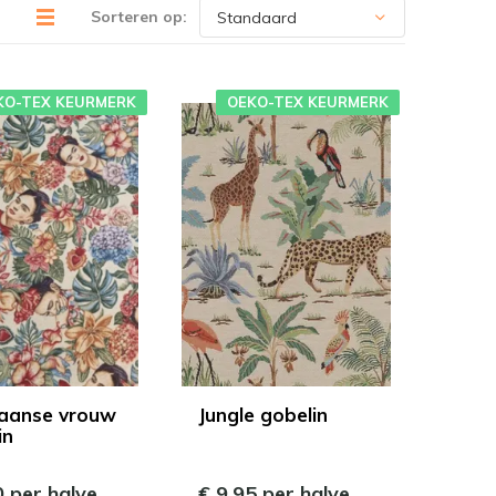
Sorteren op:
KO-TEX KEURMERK
OEKO-TEX KEURMERK
aanse vrouw
Jungle gobelin
in
0 per halve
€ 9,95 per halve