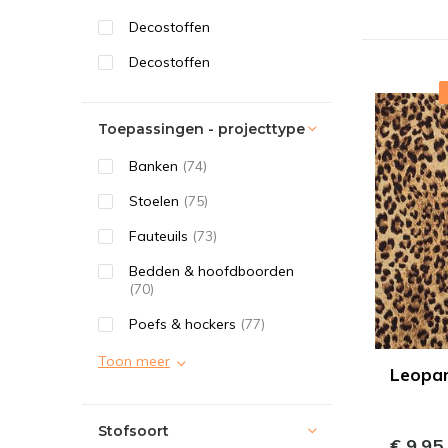
Decostoffen
Decostoffen
Toepassingen - projecttype
Banken
(74)
Stoelen
(75)
Fauteuils
(73)
Bedden & hoofdboorden
(70)
Poefs & hockers
(77)
Toon meer
Leopar
Stofsoort
€ 9,95