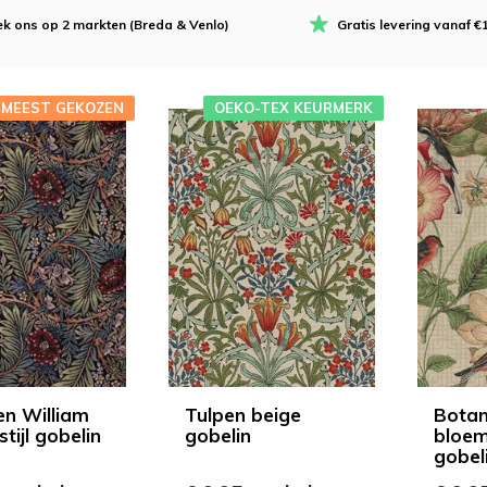
k ons op 2 markten (Breda & Venlo)
Gratis levering vanaf €
MEEST GEKOZEN
OEKO-TEX KEURMERK
n William
Tulpen beige
Botan
stijl gobelin
gobelin
bloem
gobel