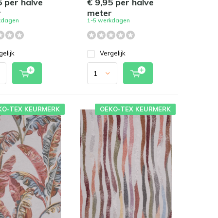
5 per halve
€ 9,95 per halve
r
meter
kdagen
1-5 werkdagen
gelijk
Vergelijk
KO-TEX KEURMERK
OEKO-TEX KEURMERK