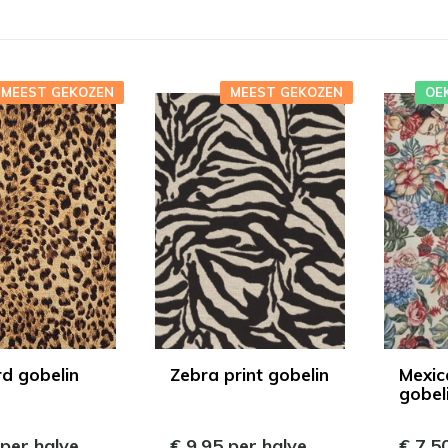
MEEST GEKOZEN
MEEST GEKOZEN
OE
d gobelin
Zebra print gobelin
Mexic
gobel
 per halve
€ 9,95 per halve
€ 7,5