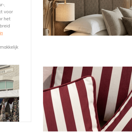
r-,
kt voor
or het
breid
in
 makkelijk