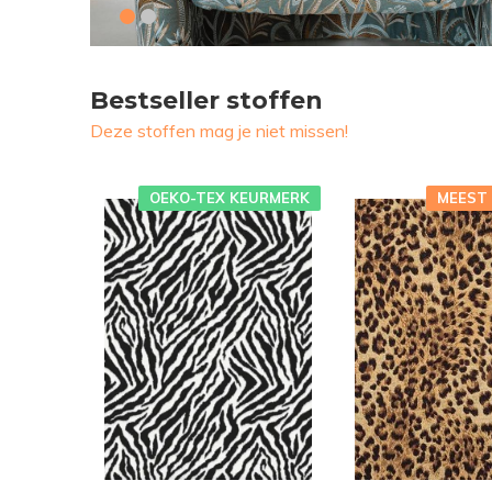
Bestseller stoffen
Deze stoffen mag je niet missen!
OEKO-TEX KEURMERK
MEEST