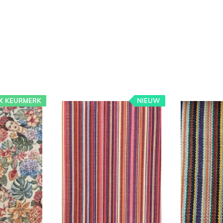
X KEURMERK
NIEUW