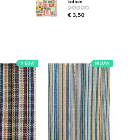
katoen
€ 3,50
NIEUW
NIEUW