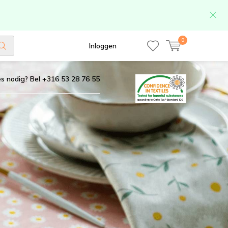
0
Inloggen
s nodig? Bel +316 53 28 76 55