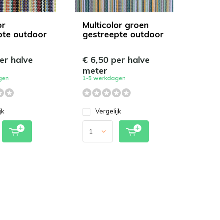
or
Multicolor groen
pte outdoor
gestreepte outdoor
er halve
€ 6,50 per halve
meter
gen
1-5 werkdagen
jk
Vergelijk