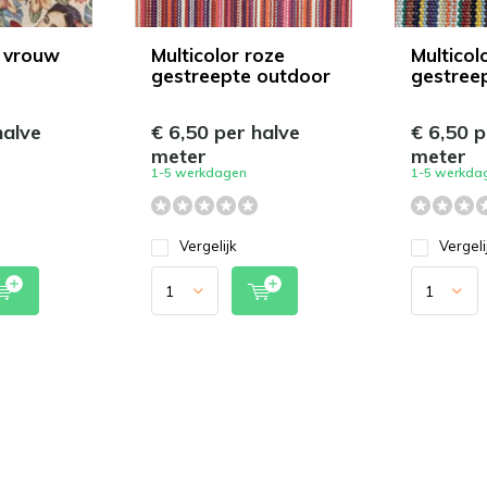
 vrouw
Multicolor roze
Multicol
gestreepte outdoor
gestree
halve
€ 6,50 per halve
€ 6,50 p
meter
meter
1-5 werkdagen
1-5 werkda
Vergelijk
Vergeli