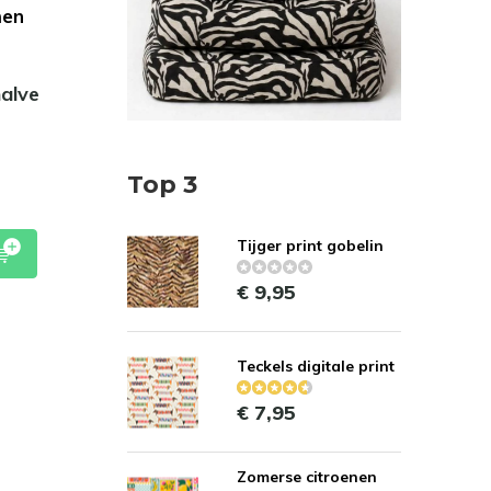
men
halve
Top 3
Tijger print gobelin
€ 9,95
Teckels digitale print
€ 7,95
Zomerse citroenen