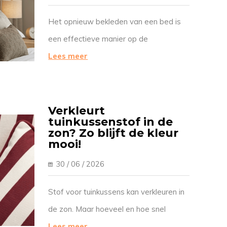
Het opnieuw bekleden van een bed is
een effectieve manier op de
slaapkamer een frisse uitstraling te
Lees meer
geven. Vaak vraag je je gelijk af wat
het nou zou kosten om een bed
opnieuw te laten stofferen. In deze
Verkleurt
tuinkussenstof in de
blog behandel ik de gemiddelde
zon? Zo blijft de kleur
kosten van herstofferen, de
mooi!
belangrijkste prijsfactoren en
30 / 06 / 2026
praktische bespaartips.
Stof voor tuinkussens kan verkleuren in
de zon. Maar hoeveel en hoe snel
hangt sterk af van het materiaal en de
Lees meer