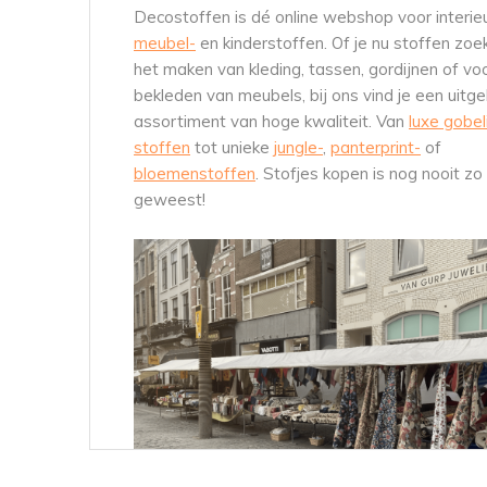
Decostoffen is dé online webshop voor interieu
meubel-
en kinderstoffen. Of je nu stoffen zoe
het maken van kleding, tassen, gordijnen of vo
bekleden van meubels, bij ons vind je een uitge
assortiment van hoge kwaliteit. Van
luxe gobel
stoffen
tot unieke
jungle-
,
panterprint-
of
bloemenstoffen
. Stofjes kopen is nog nooit zo
geweest!