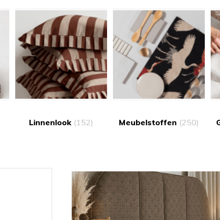
Linnenlook
(152)
Meubelstoffen
(250)