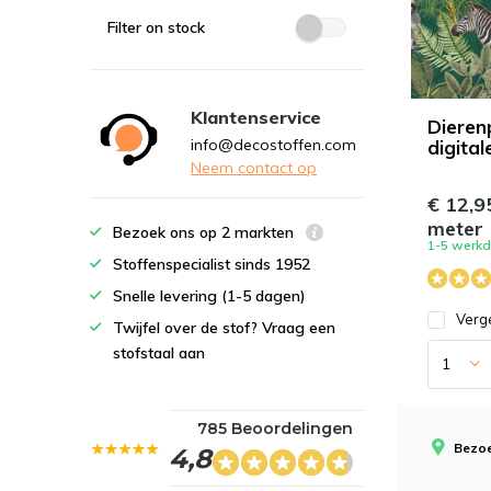
Filter on stock
Klantenservice
Dierenp
info@decostoffen.com
digital
Neem contact op
€ 12,9
meter
Bezoek ons op 2 markten
1-5 werk
Stoffenspecialist sinds 1952
Snelle levering (1-5 dagen)
Verge
Twijfel over de stof? Vraag een
stofstaal aan
785 Beoordelingen
Bezoe
4,8