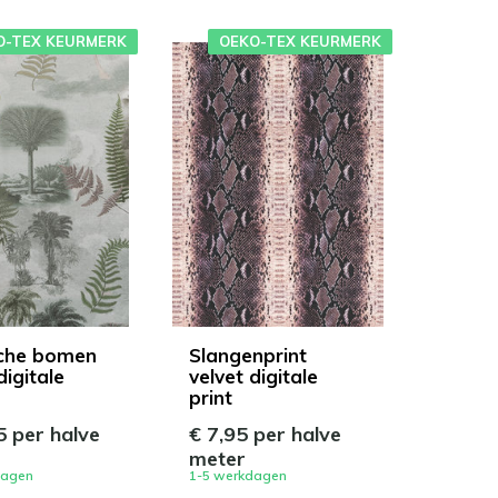
O-TEX KEURMERK
OEKO-TEX KEURMERK
che bomen
Slangenprint
digitale
velvet digitale
print
5 per halve
€ 7,95 per halve
meter
dagen
1-5 werkdagen