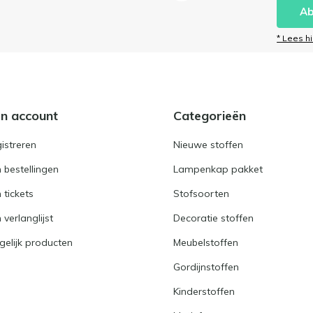
Ab
* Lees h
jn account
Categorieën
istreren
Nieuwe stoffen
n bestellingen
Lampenkap pakket
n tickets
Stofsoorten
 verlanglijst
Decoratie stoffen
gelijk producten
Meubelstoffen
Gordijnstoffen
Kinderstoffen