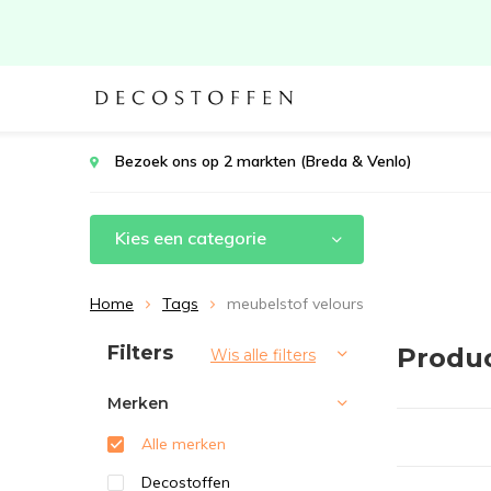
Bezoek ons op 2 markten (Breda & Venlo)
Kies een categorie
Home
Tags
meubelstof velours
Sorteren op:
Filters
Produ
Wis alle filters
Merken
Alle merken
Decostoffen