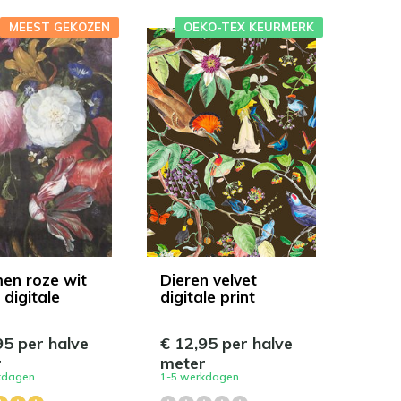
MEEST GEKOZEN
OEKO-TEX KEURMERK
en roze wit
Dieren velvet
 digitale
digitale print
95 per halve
€ 12,95 per halve
r
meter
kdagen
1-5 werkdagen