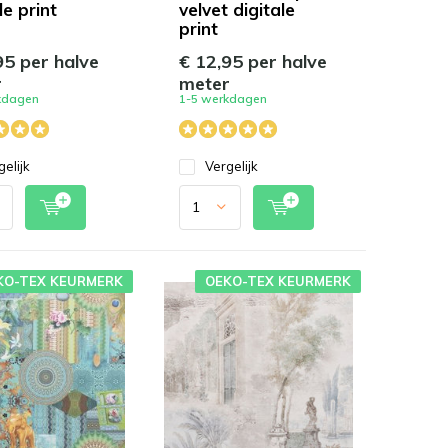
le print
velvet digitale
print
95 per halve
€ 12,95 per halve
r
meter
kdagen
1-5 werkdagen
gelijk
Vergelijk
KO-TEX KEURMERK
OEKO-TEX KEURMERK