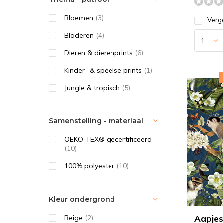
Bloemen
(3)
Verge
Bladeren
(4)
Dieren & dierenprints
(6)
Kinder- & speelse prints
(1)
Jungle & tropisch
(5)
Samenstelling - materiaal
OEKO-TEX® gecertificeerd
(10)
100% polyester
(10)
Kleur ondergrond
Aapjes
Beige
(2)