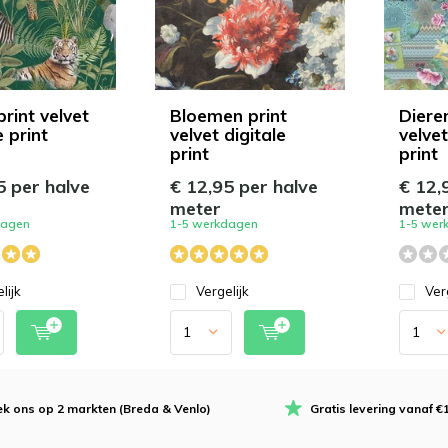
rint velvet
Bloemen print
Diere
e print
velvet digitale
velvet
print
print
5 per halve
€ 12,95 per halve
€ 12,
meter
mete
dagen
1-5 werkdagen
1-5 wer
lijk
Vergelijk
Ver
k ons op 2 markten (Breda & Venlo)
Gratis levering vanaf €