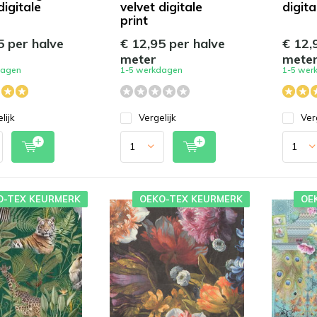
digitale
velvet digitale
digita
print
5 per halve
€ 12,95 per halve
€ 12,
meter
mete
dagen
1-5 werkdagen
1-5 wer
lijk
Vergelijk
Ver
O-TEX KEURMERK
OEKO-TEX KEURMERK
OE