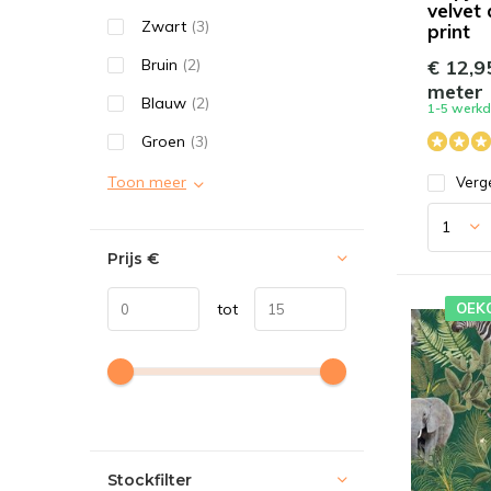
velvet 
Zwart
(3)
print
€ 12,9
Bruin
(2)
meter
Blauw
(2)
1-5 werk
Groen
(3)
Toon meer
Verge
Prijs
€
OEK
tot
Stockfilter