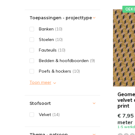
OEK
Toepassingen - projecttype
Banken
(10)
Stoelen
(10)
Fauteuils
(10)
Bedden & hoofdboorden
(9)
Poefs & hockers
(10)
Toon meer
Geomet
velvet 
Stofsoort
print
Velvet
(14)
€ 7,95
meter
1-5 werk
Thema - patroon