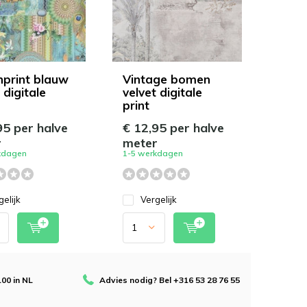
nprint blauw
Vintage bomen
 digitale
velvet digitale
print
95 per halve
€ 12,95 per halve
r
meter
kdagen
1-5 werkdagen
gelijk
Vergelijk
100 in NL
Advies nodig? Bel +316 53 28 76 55