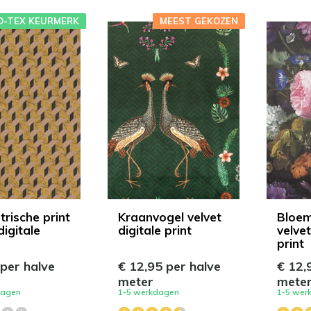
O-TEX KEURMERK
MEEST GEKOZEN
rische print
Kraanvogel velvet
Bloem
digitale
digitale print
velvet
print
 per halve
€ 12,95 per halve
€ 12,
meter
mete
dagen
1-5 werkdagen
1-5 wer