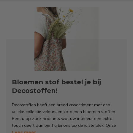
Bloemen stof bestel je bij
Decostoffen!
Decostoffen heeft een breed assortiment met een
unieke collectie
velours en katoenen
bloemen stoffen.
Bent u op zoek naar iets wat uw interieur een extra
touch geeft dan bent u bij ons op de juiste plek. Onze
collectie wordt met zorg samengesteld, omdat we het
Lees meer