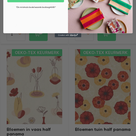
meter
meter
*De minimale bestelwaarde bedraagt €49.*
Vergelijk
Vergelijk
OEKO-TEX KEURMERK
OEKO-TEX KEURMERK
Bloemen in vaas half
Bloemen tuin half panama
panama