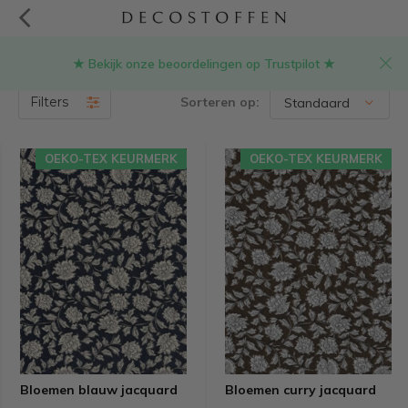
★ Bekijk onze beoordelingen op Trustpilot ★
Bloemen stoffen
(69)
Filters
Sorteren op:
OEKO-TEX KEURMERK
OEKO-TEX KEURMERK
Bloemen blauw jacquard
Bloemen curry jacquard