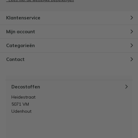
kussenhoezen. Dit is minder werk maar zorgt ook voor
de luxe en unieke uitstraling van je interieur. Ook zijn de
Klantenservice
stoffen zeer goed te gebruiken voor het maken van
velours gordijnen of als velours meubelstof.
Mijn account
Kunt u advies gebruiken bij het berekenen van de
Categorieën
hoeveelheid stof? U kunt ons altijd telefonisch bereiken
op het volgende nummer: +316 53 28 76 55 of via de
Contact
mail:
info@decostoffen.com
Decostoffen
Heidestraat
5071 VM
Udenhout