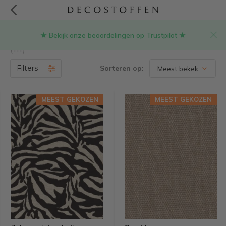
★ Bekijk onze beoordelingen op Trustpilot ★
Producten getagd met meubelstof kopen
(111)
Filters
Sorteren op:
MEEST GEKOZEN
MEEST GEKOZEN