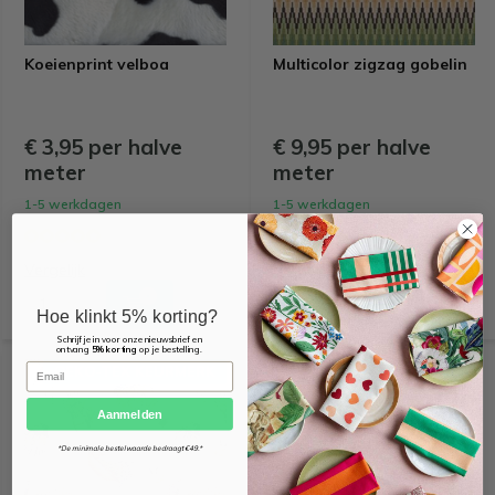
Koeienprint velboa
Multicolor zigzag gobelin
€ 3,95 per halve
€ 9,95 per halve
meter
meter
1-5 werkdagen
1-5 werkdagen
Vergelijk
Vergelijk
Hoe klinkt 5% korting?
Schrijf je in voor onze nieuwsbrief en
ontvang
5% korting
op je bestelling.
Email
OEKO-TEX KEURMERK
OEKO-TEX KEURMERK
Aanmelden
*De minimale bestelwaarde bedraagt €49.*