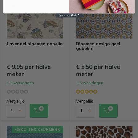
Lavendel bloemen gobelin
Bloemen design geel
gobelin
€ 9,95 per halve
€ 5,50 per halve
meter
meter
1-5 werkdagen
1-5 werkdagen
Vergelijk
Vergelijk
OEKO-TEX KEURMERK