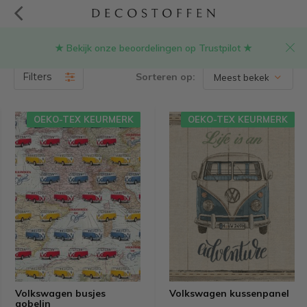
★ Bekijk onze beoordelingen op Trustpilot ★
Producten getagd met vw stof
(9)
Filters
Sorteren op:
OEKO-TEX KEURMERK
OEKO-TEX KEURMERK
Volkswagen busjes
Volkswagen kussenpanel
gobelin