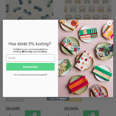
Hoe klinkt 5% korting?
Schrijf je in voor onze nieuwsbrief en
ontvang
5% korting
op je bestelling.
Email
Volkswagen gobelin
Retro volkswagen busjes
ottoman
Aanmelden
*De minimale bestelwaarde bedraagt €49.*
€ 9,95 per halve
€ 5,95 per halve
meter
meter
1-5 werkdagen
1-5 werkdagen
Vergelijk
Vergelijk