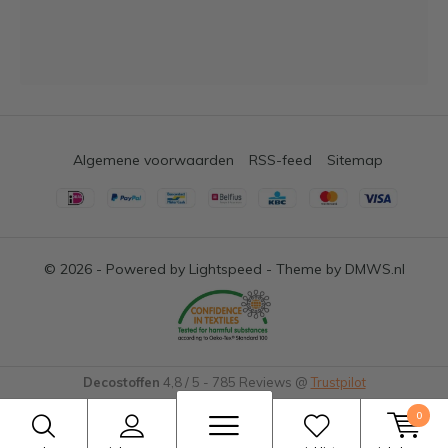
Algemene voorwaarden
RSS-feed
Sitemap
© 2026 - Powered by
Lightspeed
- Theme by
DMWS.nl
Decostoffen
4,8
/
5
-
785
Reviews @
Trustpilot
0