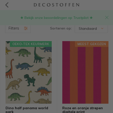
★ Bekijk onze beoordelingen op Trustpilot ★
Stoffen online kopen
(608)
Filters
Sorteren op:
OEKO-TEX KEURMERK
MEEST GEKOZEN
Dino half panama world
Roze en oranje strepen
park
digitale print