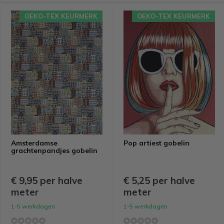
OEKO-TEX KEURMERK
OEKO-TEX KEURMERK
Amsterdamse
Pop artiest gobelin
grachtenpandjes gobelin
€ 9,95 per halve
€ 5,25 per halve
meter
meter
1-5 werkdagen
1-5 werkdagen