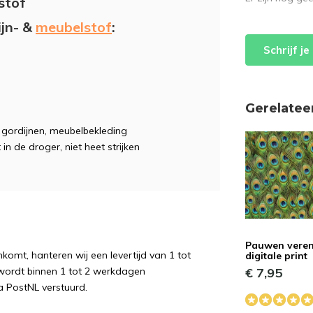
stof
ijn- &
meubelstof
:
Schrijf j
Gerelatee
e, gordijnen, meubelbekleding
 in de droger, niet heet strijken
Pauwen vere
komt, hanteren wij een levertijd van 1 tot
digitale print
€ 7,95
wordt binnen 1 tot 2 werkdagen
a PostNL verstuurd.