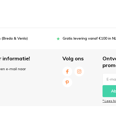
 (Breda & Venlo)
Gratis levering vanaf €100 in N
r informatie!
Volg ons
Ontv
prom
een e-mail naar
Ab
* Lees h