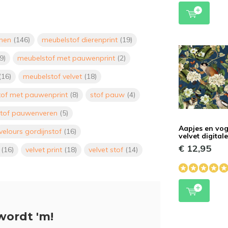
jnen
(146)
meubelstof dierenprint
(19)
9)
meubelstof met pauwenprint
(2)
(16)
meubelstof velvet
(18)
tof met pauwenprint
(8)
stof pauw
(4)
stof pauwenveren
(5)
Aapjes en vog
velours gordijnstof
(16)
velvet digitale
€ 12,95
n
(16)
velvet print
(18)
velvet stof
(14)
wordt 'm!