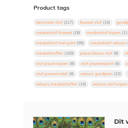
Product tags
decoratie stof
(217)
fluweel stof
(16)
gordi
meubelstof fluweel
(18)
meubelstof kopen
(11
meubelstof met print
(99)
meubelstof velours
meubelstoffen
(169)
pauw blauw stof
(8)
s
stof pauw kopen
(8)
stof pauwenprint
(6)
stof pauwmotief
(8)
velours gordijnen
(23)
velours meubelstoffen
(16)
velours stof kope
Dit 