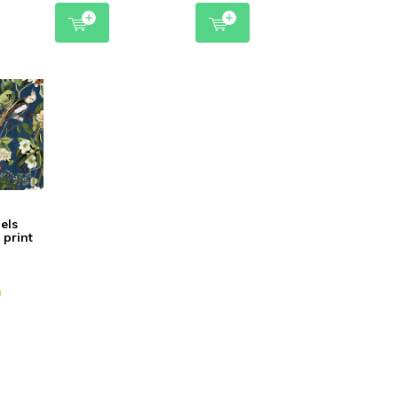
els
 print