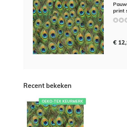
Pauwe
print 
€ 12
Recent bekeken
OEKO-TEX KEURMERK