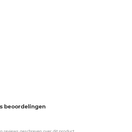
s beoordelingen
en reviews geschreven over dit product.