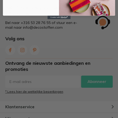
Bel of mail ons voor meer
informatie!
Bel naar +316 53 28 76 55 of stuur een e-
mail naar
info@decostoffen.com
Volg ons
Ontvang de nieuwste aanbiedingen en
promoties
Abonneer
* Lees hier de wettelijke beperkingen
Klantenservice