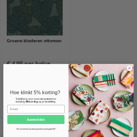
Groene bladeren ottoman
€ 4,95 per halve
meter
1-5 werkdagen
Hoe klinkt 5% korting?
Vergelijk
Schrijf je in voor onze nieuwsbrief en
ontvang
5% korting
op je bestelling.
Email
Aanmelden
*De minimale bestelwaarde bedraagt €49.*