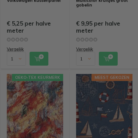
Volkswagen kussenpanel
Multicolor kruisjes groot
gobelin
€ 5,25 per halve
€ 9,95 per halve
meter
meter
Vergelijk
Vergelijk
OEKO-TEX KEURMERK
MEEST GEKOZEN