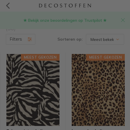
★ Bekijk onze beoordelingen op Trustpilot ★
Producten getagd met gobelin stoffen
(36)
Filters
Sorteren op:
MEEST GEKOZEN
MEEST GEKOZEN