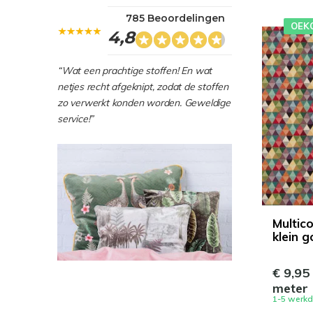
785 Beoordelingen
OEK
4,8
“Wat een prachtige stoffen! En wat
netjes recht afgeknipt, zodat de stoffen
zo verwerkt konden worden. Geweldige
service!”
Multic
klein g
€ 9,95
meter
1-5 werk