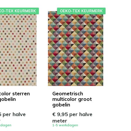
KO-TEX KEURMERK
OEKO-TEX KEURMERK
color sterren
Geometrisch
gobelin
multicolor groot
gobelin
5 per halve
€ 9,95 per halve
r
meter
kdagen
1-5 werkdagen