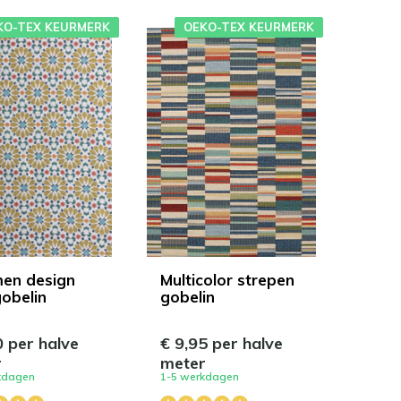
KO-TEX KEURMERK
OEKO-TEX KEURMERK
en design
Multicolor strepen
gobelin
gobelin
0 per halve
€ 9,95 per halve
r
meter
kdagen
1-5 werkdagen