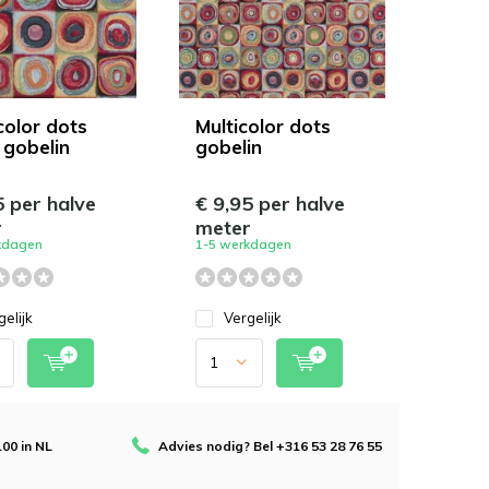
color dots
Multicolor dots
 gobelin
gobelin
5 per halve
€ 9,95 per halve
r
meter
kdagen
1-5 werkdagen
gelijk
Vergelijk
100 in NL
Advies nodig? Bel +316 53 28 76 55