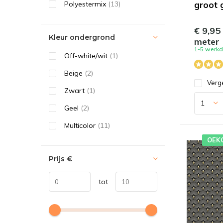
groot 
Polyestermix
(13)
€ 9,95
Kleur ondergrond
meter
1-5 werk
Off-white/wit
(1)
Beige
(2)
Verge
Zwart
(1)
Geel
(2)
Multicolor
(11)
OEK
Prijs
€
tot