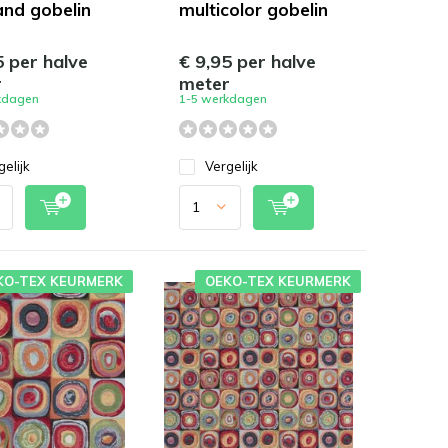
nd gobelin
multicolor gobelin
5 per halve
€ 9,95 per halve
r
meter
kdagen
1-5 werkdagen
gelijk
Vergelijk
KO-TEX KEURMERK
OEKO-TEX KEURMERK