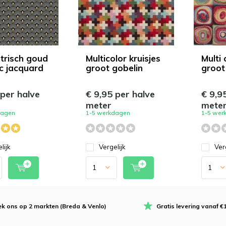
risch goud
Multicolor kruisjes
Multi 
ic jacquard
groot gobelin
groot
 per halve
€ 9,95 per halve
€ 9,9
meter
mete
dagen
1-5 werkdagen
1-5 wer
lijk
Vergelijk
Ver
k ons op 2 markten (Breda & Venlo)
Gratis levering vanaf €