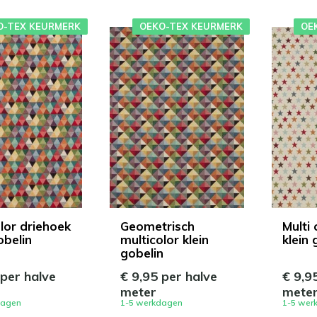
O-TEX KEURMERK
OEKO-TEX KEURMERK
OE
olor driehoek
Geometrisch
Multi 
obelin
multicolor klein
klein 
gobelin
 per halve
€ 9,95 per halve
€ 9,9
meter
mete
dagen
1-5 werkdagen
1-5 wer