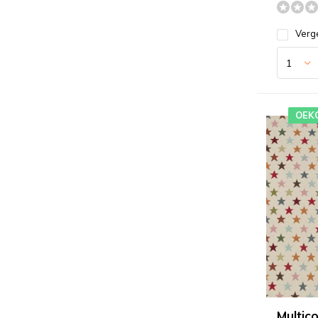
Verge
OEK
Multico