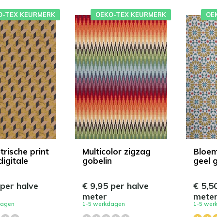
O-TEX KEURMERK
OEKO-TEX KEURMERK
OE
rische print
Multicolor zigzag
Bloem
digitale
gobelin
geel 
 per halve
€ 9,95 per halve
€ 5,5
meter
mete
dagen
1-5 werkdagen
1-5 wer