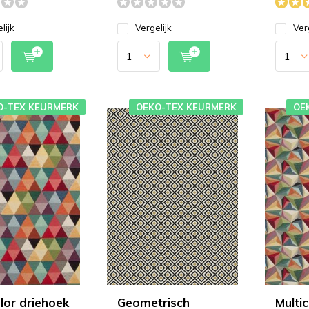
lijk
Vergelijk
Ver
O-TEX KEURMERK
OEKO-TEX KEURMERK
OE
olor driehoek
Geometrisch
Multic