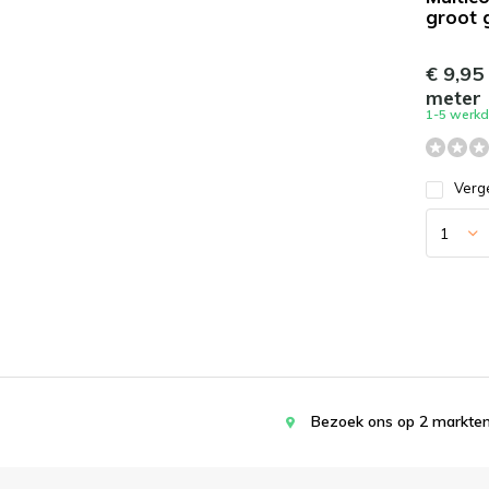
groot 
€ 9,95
meter
1-5 werk
Verge
Bezoek ons op 2 markten