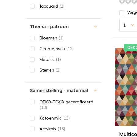
Jacquard
(2)
Verge
Thema - patroon
Bloemen
(1)
OEK
Geometrisch
(12)
Metallic
(1)
Sterren
(2)
Samenstelling - materiaal
OEKO-TEX® gecertificeerd
(13)
Katoenmix
(13)
Acrylmix
(13)
Multic