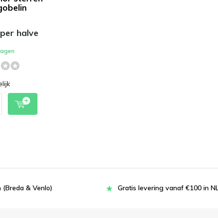
gobelin
 per halve
dagen
lijk
 (Breda & Venlo)
Gratis levering vanaf €100 in N