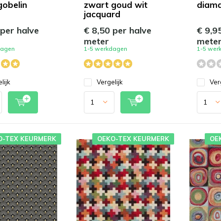
gobelin
zwart goud wit
diama
jacquard
 per halve
€ 8,50 per halve
€ 9,9
meter
mete
dagen
1-5 werkdagen
1-5 wer
lijk
Vergelijk
Ver
O-TEX KEURMERK
OEKO-TEX KEURMERK
OE