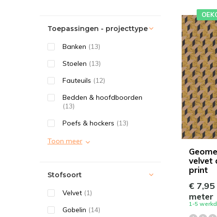
OEK
Toepassingen - projecttype
Banken
(13)
Stoelen
(13)
Fauteuils
(12)
Bedden & hoofdboorden
(13)
Poefs & hockers
(13)
Toon meer
Geomet
velvet 
print
Stofsoort
€ 7,95
Velvet
(1)
meter
1-5 werk
Gobelin
(14)