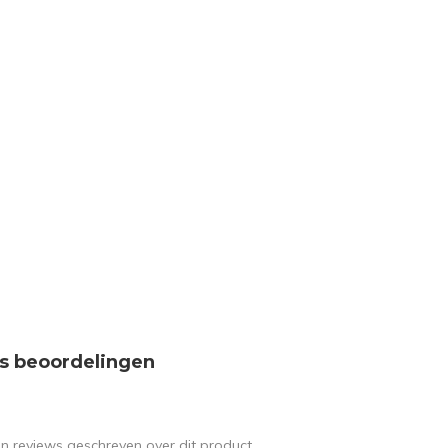
s beoordelingen
en reviews geschreven over dit product.