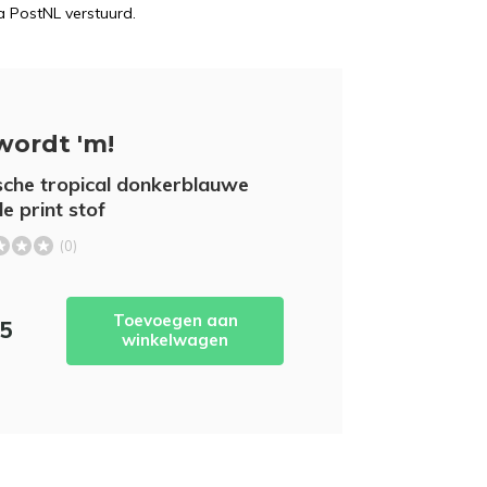
a PostNL verstuurd.
wordt 'm!
sche tropical donkerblauwe
le print stof
(0)
Toevoegen aan
95
winkelwagen