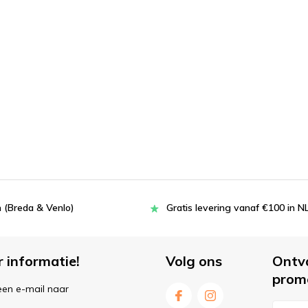
 (Breda & Venlo)
Gratis levering vanaf €100 in N
r informatie!
Volg ons
Ontv
prom
een e-mail naar