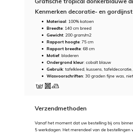
Grafische tropical donkerblauwe di
Kenmerken decoratie- en gordijns
Materiaal
: 100% katoen
Breedte
: 140 cm breed
Gewicht
: 200 gram/m2
Rapport hoogte
: 75 cm
Rapport breedte
: 68 cm
Motief
: bladeren
Ondergrond kleur
: cobalt blauw
Gebruik
: tafelkleed, kussens, tafeldecorati
Wasvoorschriften
: 30 graden fijne was, niet
Verzendmethoden
Vanaf het moment dat uw bestelling bij ons binnen
5 werkdagen. Het merendeel van de bestellingen 