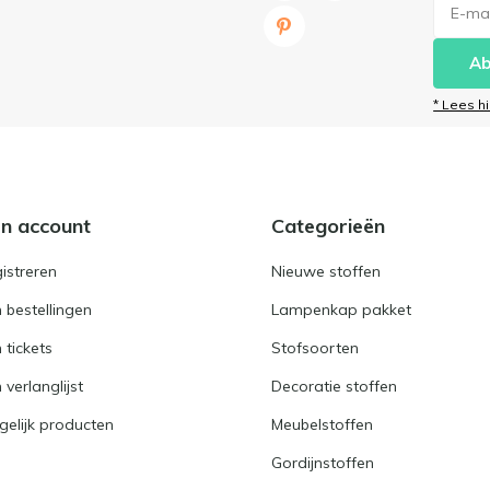
Ab
* Lees h
jn account
Categorieën
istreren
Nieuwe stoffen
n bestellingen
Lampenkap pakket
n tickets
Stofsoorten
 verlanglijst
Decoratie stoffen
gelijk producten
Meubelstoffen
Gordijnstoffen