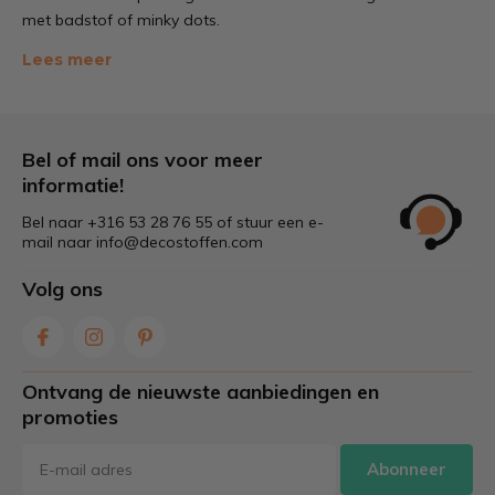
met badstof of minky dots.
Lees meer
Wafeldoek is gemaakt van
100% katoen
, daarom is deze
stof zeer geschikt om babyartikelen van te maken. Omdat de
stof
100% katoen
is, is deze luchtig en ook geschikt voor de
warme zomerdagen.
Bel of mail ons voor meer
informatie!
Bel naar +316 53 28 76 55 of stuur een e-
mail naar
info@decostoffen.com
Volg ons
Ontvang de nieuwste aanbiedingen en
promoties
Abonneer