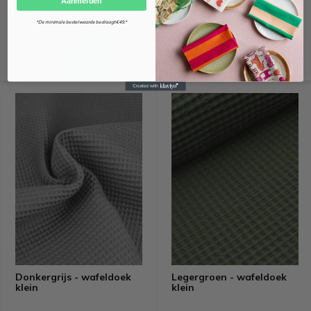
*De minimale bestelwaarde bedraagt €49.*
Vergelijk
Vergelijk
Donkergrijs - wafeldoek
Legergroen - wafeldoek
klein
klein