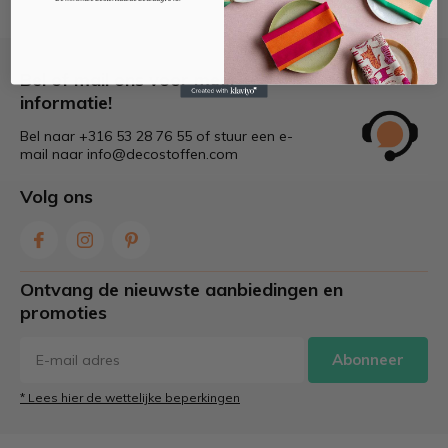
Bel of mail ons voor meer
informatie!
Bel naar +316 53 28 76 55 of stuur een e-
mail naar
info@decostoffen.com
Volg ons
Ontvang de nieuwste aanbiedingen en
promoties
Abonneer
* Lees hier de wettelijke beperkingen