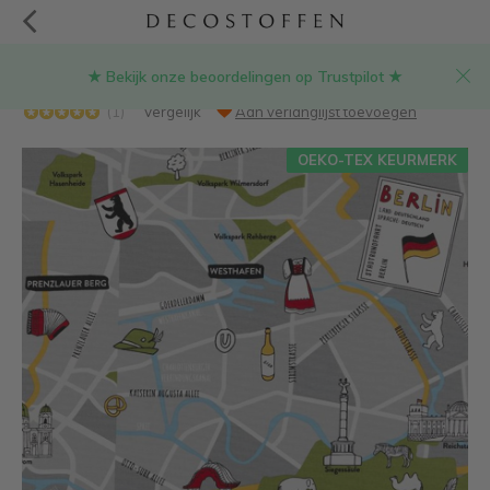
★ Bekijk onze beoordelingen op Trustpilot ★
Berlijn Duitsland ottoman stof
(1)
Vergelijk
Aan verlanglijst toevoegen
OEKO-TEX KEURMERK