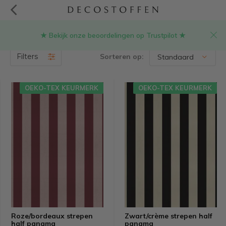
★ Bekijk onze beoordelingen op Trustpilot ★
Gestreepte stoffen
(29)
Filters
Sorteren op:
OEKO-TEX KEURMERK
OEKO-TEX KEURMERK
Roze/bordeaux strepen
Zwart/crème strepen half
half panama
panama