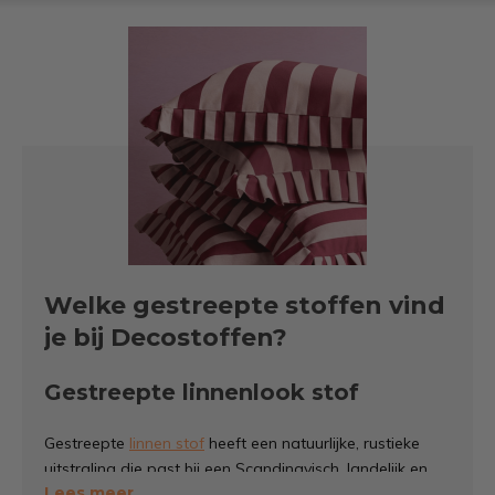
Welke gestreepte stoffen vind
je bij Decostoffen?
Gestreepte linnenlook stof
Gestreepte
linnen stof
heeft een natuurlijke, rustieke
uitstraling die past bij een Scandinavisch, landelijk en
Lees meer
Japandi interieur. De linnenlook kwaliteit geeft dezelfde