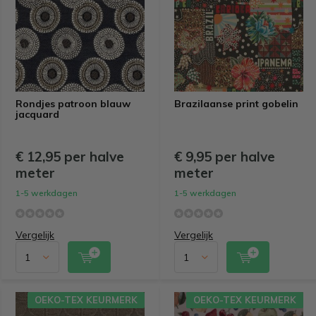
Rondjes patroon blauw
Brazilaanse print gobelin
jacquard
€ 12,95 per halve
€ 9,95 per halve
meter
meter
1-5 werkdagen
1-5 werkdagen
Vergelijk
Vergelijk
OEKO-TEX KEURMERK
OEKO-TEX KEURMERK