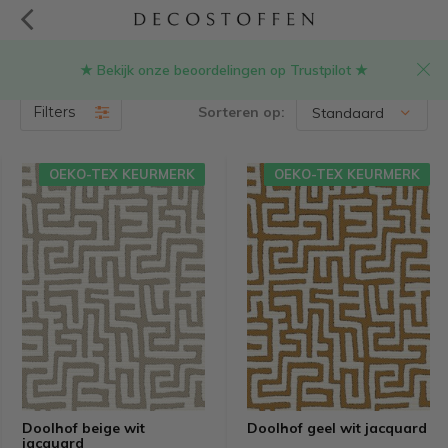
★ Bekijk onze beoordelingen op Trustpilot ★
Poef bekleden met stof
(191)
Filters
Sorteren op:
OEKO-TEX KEURMERK
OEKO-TEX KEURMERK
Doolhof beige wit
Doolhof geel wit jacquard
jacquard