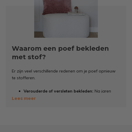
Waarom een poef bekleden
met stof?
Er zijn veel verschillende redenen om je poef opnieuw
te stofferen.
Verouderde of versleten bekleden:
Na jaren
intensief gebruiken, kan de stof wel een
Lees meer
opfrisbeurt gebruiken.
Nieuwe stijl of kleur:
Met een nieuwe stof kan je
poef perfect hergebruikt worden in je nieuwe
interieur stijl.
Duurzaamheid:
Door je poef opnieuw te