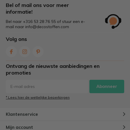
Bel of mail ons voor meer
bekleden verleng je de levensduur van je meubel.
informatie!
Creatieve vrijheid:
Je kiest zelf de stof die bij je
interieur past. Kies de structuur en kleur die
Bel naar +316 53 28 76 55 of stuur een e-
perfect aansluit.
mail naar
info@decostoffen.com
Volg ons
Welke soorten stof kun je
gebruiken?
Bij het bekleden van een poef kan je kiezen uit
Ontvang de nieuwste aanbiedingen en
verschillende stoffen, afhankelijk van stijl en gebruik.
promoties
Wij raden de volgende
duurzame stoffen voor meubels
Abonneer
aan:
* Lees hier de wettelijke beperkingen
Gobelin
Velvet
Klantenservice
Hopper
Jacquard
Mijn account
Velboa