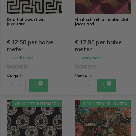
Doolhof zwart wit
Grafisch retro meubelstof
jacquard
jacquard
€ 12,50 per halve
€ 12,95 per halve
meter
meter
1-5 werkdagen
1-5 werkdagen
Vergelijk
Vergelijk
OEKO-TEX KEURMERK
OEKO-TEX KEURMERK