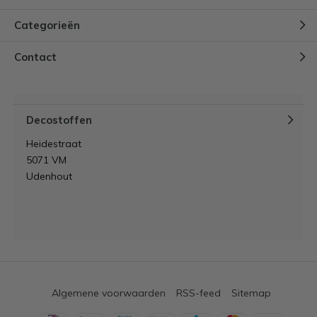
Outdoor
Categorieën
Canvas katoen
Bouclé
Contact
Teddy katoen
Voor decoratief gebruik kan je ook voor deze stoffen
gaan:
Decostoffen
Digitale print
Heidestraat
Linnenlook
5071 VM
Ottoman
Udenhout
Hoeveel stof heb je nodig voor
een poef?
De hoeveelheid stof hangt af van de vorm en grootte
van de poef:
Algemene voorwaarden
RSS-feed
Sitemap
Ronde poef:
ongeveer 1,5 tot 2 meter stof voor