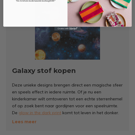
*De minimale bestelwaarde bedraagt €49.*
Galaxy stof kopen
Deze unieke designs brengen direct een magische sfeer
en speels effect in iedere ruimte. Of je nu een
kinderkamer wilt omtoveren tot een echte sterrenhemel
of op zoek bent naar gordijnen voor een speelruimte.
De
glow in the dark print
komt tot leven in het donker.
Lees meer
De stoffen heb een donkerblauwe ondergrond met
witte en gekleurde sterren en planeten. Ga voor een