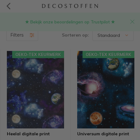
★ Bekijk onze beoordelingen op Trustpilot ★
Galaxy stof
(6)
Filters
Sorteren op:
OEKO-TEX KEURMERK
OEKO-TEX KEURMERK
Heelal digitale print
Universum digitale print