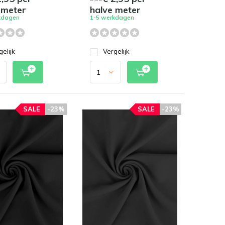
 meter
halve meter
kdagen
1-5 werkdagen
gelijk
Vergelijk
SALE
-23%
SALE
-23%