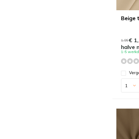
Beige 
€ 1,
1,95
halve 
1-5 werk
Verge