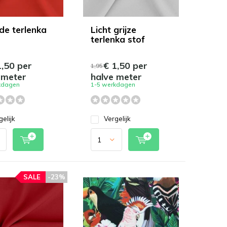
ode terlenka
Licht grijze
terlenka stof
,50 per
€ 1,50 per
1,95
 meter
halve meter
kdagen
1-5 werkdagen
gelijk
Vergelijk
SALE
-23%