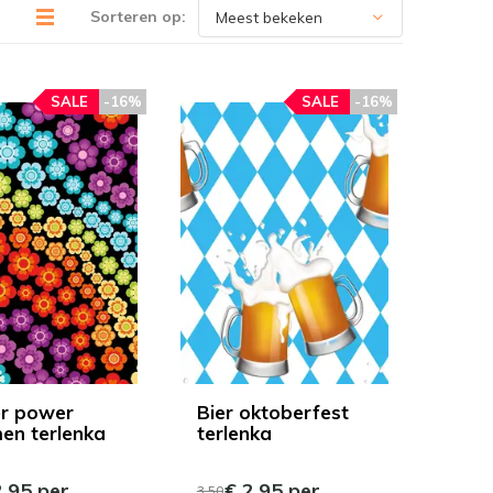
Sorteren op:
SALE
-16%
SALE
-16%
r power
Bier oktoberfest
en terlenka
terlenka
,95 per
€ 2,95 per
3,50