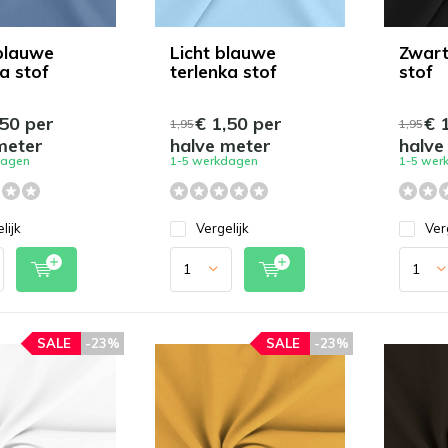
blauwe
Licht blauwe
Zwart
a stof
terlenka stof
stof
50 per
€ 1,50 per
€ 1
1,95
1,95
meter
halve meter
halve
dagen
1-5 werkdagen
1-5 wer
lijk
Vergelijk
Ver
SALE
-23%
SALE
-23%