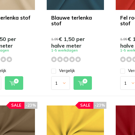
terlenka stof
Blauwe terlenka
Fel r
stof
stof
50 per
€ 1,50 per
€ 1
1,95
1,95
meter
halve meter
halve
dagen
1-5 werkdagen
1-5 wer
lijk
Vergelijk
Ver
SALE
-23%
SALE
-23%