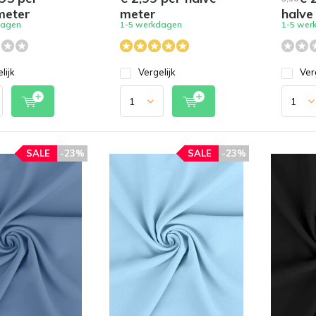
meter
meter
halve
dagen
1-5 werkdagen
1-5 wer
lijk
Vergelijk
Ver
SALE
-23%
SALE
-23%