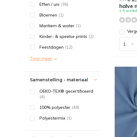
Effen / uni
(36)
halve 
1-5 werk
Bloemen
(1)
Maritiem & water
(1)
Verge
Kinder- & speelse prints
(2)
Feestdagen
(12)
Toon meer
Samenstelling - materiaal
OEKO-TEX® gecertificeerd
(4)
100% polyester
(48)
Polyestermix
(1)