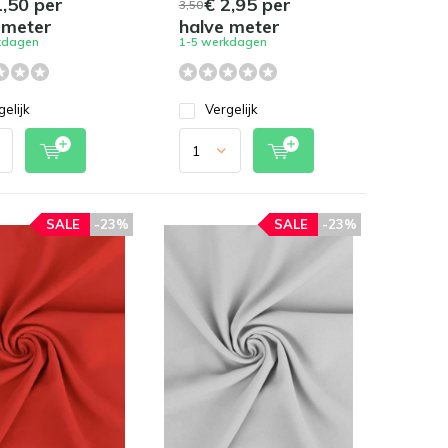
,50 per
€ 2,95 per
3,50
 meter
halve meter
kdagen
1-5 werkdagen
gelijk
Vergelijk
SALE
-23%
SALE
-23%