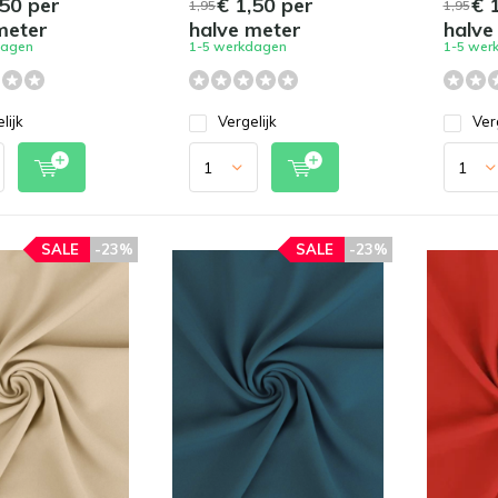
50 per
€ 1,50 per
€ 1
1,95
1,95
meter
halve meter
halve
dagen
1-5 werkdagen
1-5 wer
lijk
Vergelijk
Ver
SALE
-23%
SALE
-23%