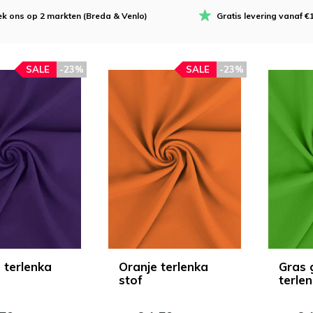
k ons op 2 markten (Breda & Venlo)
Gratis levering vanaf €
SALE
-23%
SALE
-23%
 terlenka
Oranje terlenka
Gras 
stof
terlen