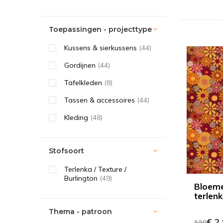
Toepassingen - projecttype
Kussens & sierkussens
(44)
Gordijnen
(44)
Tafelkleden
(8)
Tassen & accessoires
(44)
Kleding
(48)
Stofsoort
Terlenka / Texture /
Burlington
(49)
Bloeme
terlen
Thema - patroon
€ 2,
3,50