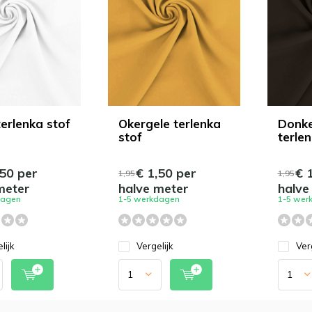
terlenka stof
Okergele terlenka
Donke
stof
terlen
50 per
€ 1,50 per
€ 1
1,95
1,95
meter
halve meter
halve
dagen
1-5 werkdagen
1-5 wer
lijk
Vergelijk
Ver