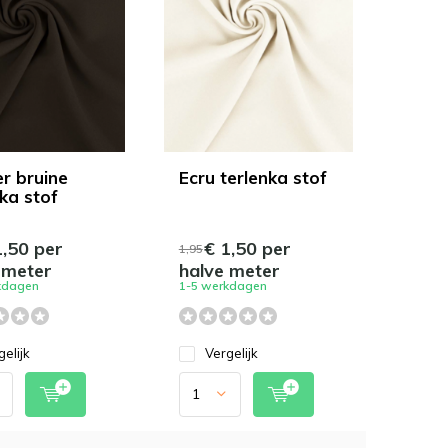
r bruine
Ecru terlenka stof
ka stof
,50 per
€ 1,50 per
1,95
 meter
halve meter
kdagen
1-5 werkdagen
gelijk
Vergelijk