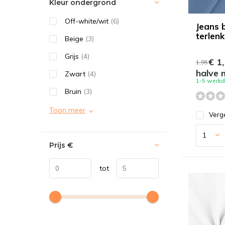
Kleur ondergrond
Off-white/wit
(6)
Jeans 
terlenk
Beige
(3)
Grijs
(4)
€ 1,
1,95
halve 
Zwart
(4)
1-5 werk
Bruin
(3)
Toon meer
Verge
Prijs
€
tot