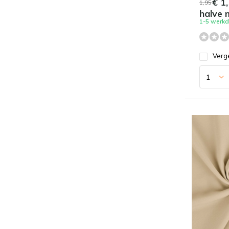
€ 1,
1,95
halve 
1-5 werk
Verge