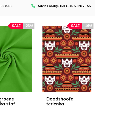
100 in NL
Advies nodig? Bel +316 53 28 76 55
SALE
-23%
SALE
-16%
groene
Doodshoofd
ka stof
terlenka