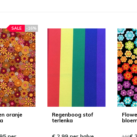
SALE
-16%
n oranje
Regenboog stof
Flowe
ka
terlenka
bloem
95 per
€ 2,99 per halve
€ 2
3,50