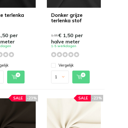
e terlenka
Donker grijze
terlenka stof
,50 per
€ 1,50 per
1,95
 meter
halve meter
kdagen
1-5 werkdagen
gelijk
Vergelijk
SALE
-23%
SALE
-23%