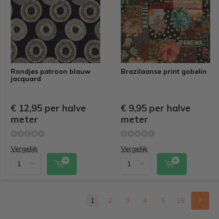
Rondjes patroon blauw
Brazilaanse print gobelin
jacquard
€ 12,95 per halve
€ 9,95 per halve
meter
meter
Vergelijk
Vergelijk
1
2
3
4
5
15