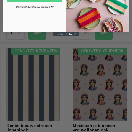
meter
meter
*De minimale bestelwaarde bedraagt €49.*
Vergelijk
Vergelijk
OEKO-TEX KEURMERK
OEKO-TEX KEURMERK
Denim blauwe strepen
Mexicaanse bloemen
linnenlook
vrouw linnenlook