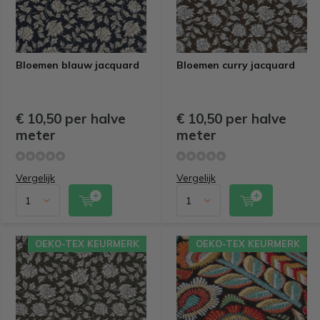
Bloemen blauw jacquard
Bloemen curry jacquard
€ 10,50 per halve
€ 10,50 per halve
meter
meter
Vergelijk
Vergelijk
OEKO-TEX KEURMERK
OEKO-TEX KEURMERK