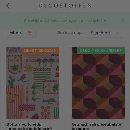
★ Bekijk onze beoordelingen op Trustpilot ★
Lampenkap stof
(354)
Filters
Sorteren op:
MEEST GEKOZEN
OEKO-TEX KEURMERK
Boho viva la vida
Grafisch retro meubelstof
linnelook digitale print
jacquard