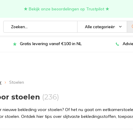
★ Bekijk onze beoordelingen op Trustpilot ★
Alle categorieën
Gratis levering vanaf €100 in NL
Advie
r
Stoelen
oor stoelen
(236)
 nieuwe bekleding voor stoelen? Of het nu gaat om eetkamerstoelen, 
oor stoelen. Ontdek hier tips over slijtvaste bekledingsstoffen, toep