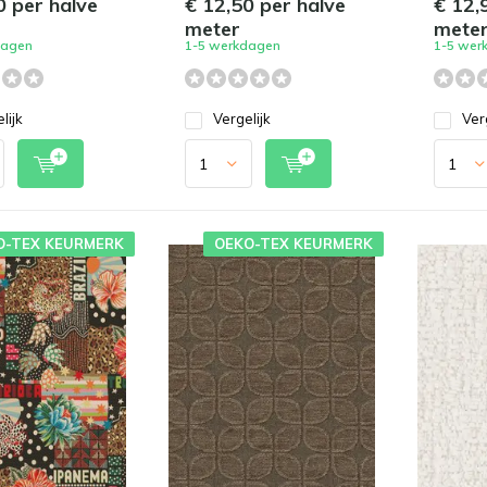
0 per halve
€ 12,50 per halve
€ 12,
meter
mete
dagen
1-5 werkdagen
1-5 wer
lijk
Vergelijk
Ver
O-TEX KEURMERK
OEKO-TEX KEURMERK