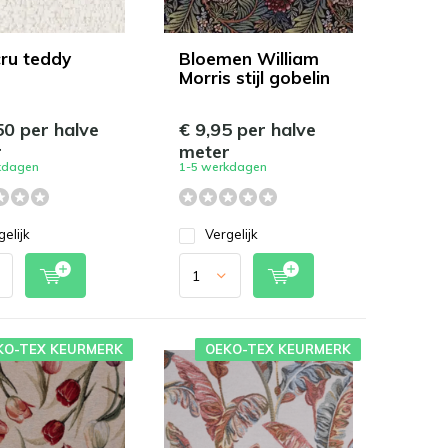
cru teddy
Bloemen William
Morris stijl gobelin
50 per halve
€ 9,95 per halve
r
meter
kdagen
1-5 werkdagen
gelijk
Vergelijk
KO-TEX KEURMERK
OEKO-TEX KEURMERK