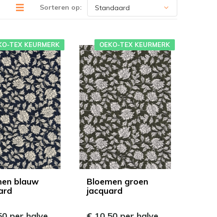
Sorteren op:
KO-TEX KEURMERK
OEKO-TEX KEURMERK
men blauw
Bloemen groen
ard
jacquard
50 per halve
€ 10,50 per halve