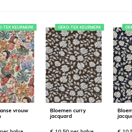
O-TEX KEURMERK
OEKO-TEX KEURMERK
OE
anse vrouw
Bloemen curry
Bloe
n
jacquard
jacqu
 per halve
€ 10,50 per halve
€ 10,