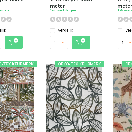
meter
mete
dagen
1-5 werkdagen
1-5 wer
lijk
Vergelijk
Ver
O-TEX KEURMERK
OEKO-TEX KEURMERK
OE