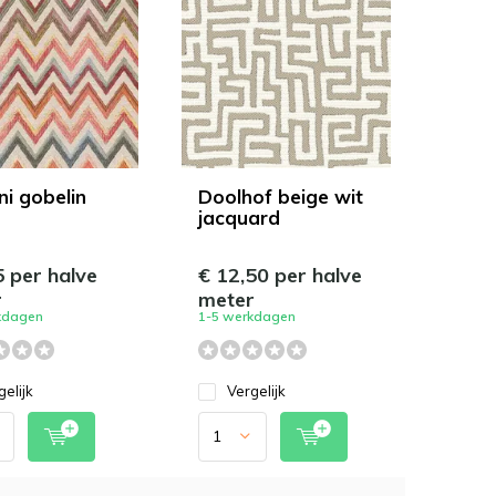
ni gobelin
Doolhof beige wit
jacquard
5 per halve
€ 12,50 per halve
r
meter
kdagen
1-5 werkdagen
gelijk
Vergelijk