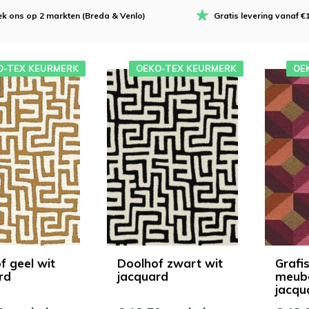
k ons op 2 markten (Breda & Venlo)
Gratis levering vanaf €
O-TEX KEURMERK
OEKO-TEX KEURMERK
OE
f geel wit
Doolhof zwart wit
Grafi
rd
jacquard
meube
jacqu