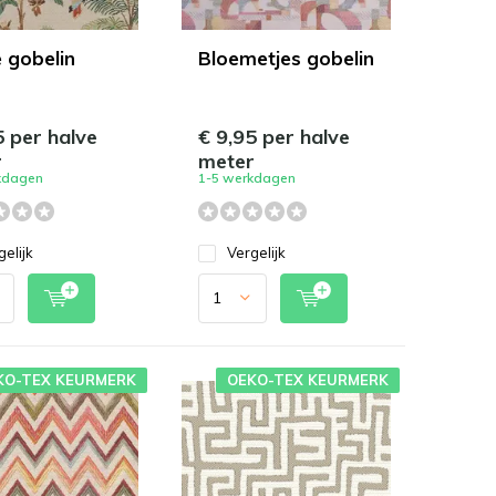
e gobelin
Bloemetjes gobelin
5 per halve
€ 9,95 per halve
r
meter
kdagen
1-5 werkdagen
gelijk
Vergelijk
KO-TEX KEURMERK
OEKO-TEX KEURMERK