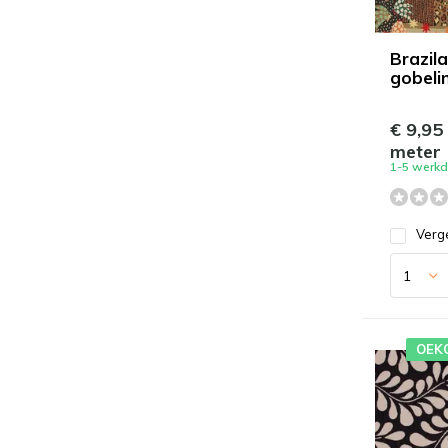
Brazil
gobeli
€ 9,95
meter
1-5 werk
Verge
OEK