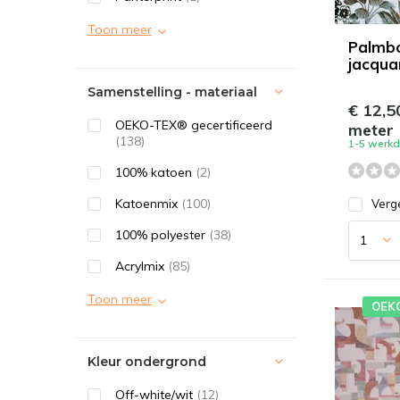
Toon meer
Palmb
jacqua
Samenstelling - materiaal
€ 12,5
OEKO-TEX® gecertificeerd
meter
(138)
1-5 werk
100% katoen
(2)
Katoenmix
(100)
Verge
100% polyester
(38)
Acrylmix
(85)
Toon meer
OEK
Kleur ondergrond
Off-white/wit
(12)