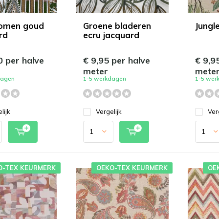
omen goud
Groene bladeren
Jungl
rd
ecru jacquard
0 per halve
€ 9,95 per halve
€ 9,9
meter
mete
dagen
1-5 werkdagen
1-5 wer
lijk
Vergelijk
Ver
O-TEX KEURMERK
OEKO-TEX KEURMERK
OE