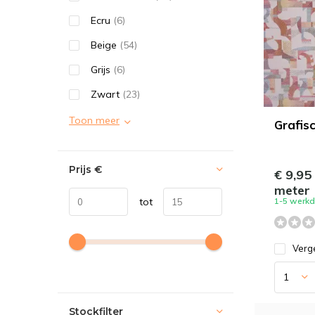
Ecru
(6)
Beige
(54)
Grijs
(6)
Zwart
(23)
Toon meer
Grafis
Prijs
€
€ 9,95
meter
1-5 werk
tot
Verge
Stockfilter