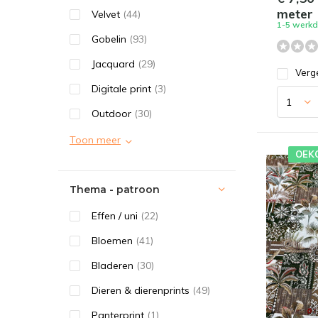
meter
Velvet
(44)
1-5 werk
Gobelin
(93)
Jacquard
(29)
Verge
Digitale print
(3)
Outdoor
(30)
Toon meer
OEK
Thema - patroon
Effen / uni
(22)
Bloemen
(41)
Bladeren
(30)
Dieren & dierenprints
(49)
Panterprint
(1)