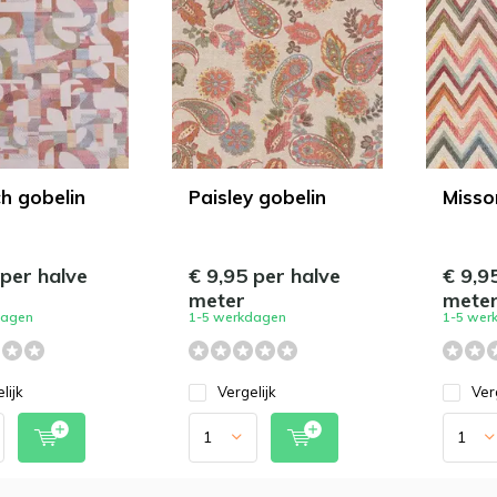
ch gobelin
Paisley gobelin
Misso
 per halve
€ 9,95 per halve
€ 9,9
meter
mete
dagen
1-5 werkdagen
1-5 wer
lijk
Vergelijk
Ver