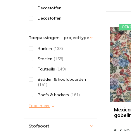
Decostoffen
Decostoffen
OEK
Toepassingen - projecttype
Banken
(133)
Stoelen
(158)
Fauteuils
(149)
Bedden & hoofdboorden
(151)
Poefs & hockers
(161)
Toon meer
Mexica
gobeli
Stofsoort
€ 7,50