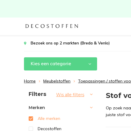
Bezoek ons op 2 markten (Breda & Venlo)
Kies een categorie
Home
Meubelstoffen
Toepassingen / stoffen voo
Sorteren op:
Filters
Stof v
Wis alle filters
Merken
Op zoek naar
juiste stof v
Alle merken
Decostoffen