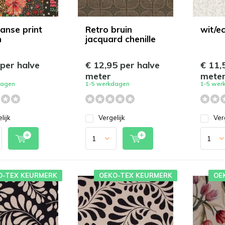
aanse print
Retro bruin
wit/e
n
jacquard chenille
 per halve
€ 12,95 per halve
€ 11,
meter
mete
dagen
1-5 werkdagen
1-5 wer
lijk
Vergelijk
Ver
O-TEX KEURMERK
OEKO-TEX KEURMERK
OE