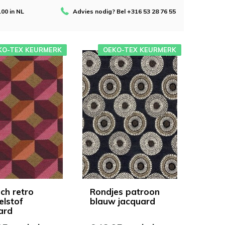
100 in NL
Advies nodig? Bel +316 53 28 76 55
KO-TEX KEURMERK
OEKO-TEX KEURMERK
sch retro
Rondjes patroon
lstof
blauw jacquard
ard