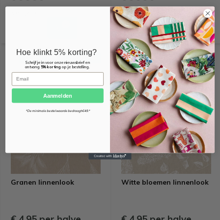
Vergelijk
Vergelijk
Hoe klinkt 5% korting?
OEKO-TEX KEURMERK
OEKO-TEX KEURMERK
Schrijf je in voor onze nieuwsbrief en
ontvang
5% korting
op je bestelling.
Email
Aanmelden
*De minimale bestelwaarde bedraagt €49.*
Granen linnenlook
Witte bloemen linnenlook
€ 4,95 per halve
€ 4,95 per halve