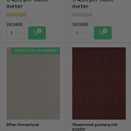
meter
meter
Vergelijk
Vergelijk
OEKO-TEX KEURMERK
Effen linnenlook
Steenrood panterprint
poplin