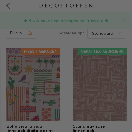
★ Bekijk onze beoordelingen op Trustpilot ★
Stof voor servetten
(90)
Filters
Sorteren op:
MEEST GEKOZEN
OEKO-TEX KEURMERK
Boho viva la vida
Scandinavische
linnelook digitale print
linnenlook