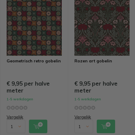
Geometrisch retro gobelin
Rozen art gobelin
€ 9,95 per halve
€ 9,95 per halve
meter
meter
1-5 werkdagen
1-5 werkdagen
Vergelijk
Vergelijk