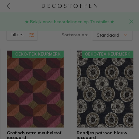
★ Bekijk onze beoordelingen op Trustpilot ★
Retro meubelstoffen
(49)
Filters
Sorteren op:
OEKO-TEX KEURMERK
OEKO-TEX KEURMERK
Grafisch retro meubelstof
Rondjes patroon blauw
jacquard
jacquard