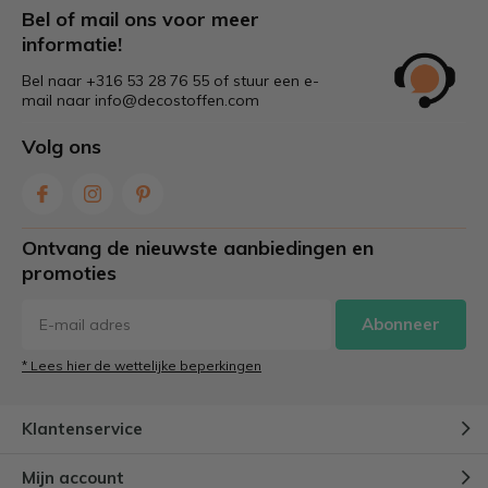
Bel of mail ons voor meer
Kenmerken van retro
informatie!
meubelstoffen
Bel naar +316 53 28 76 55 of stuur een e-
mail naar
info@decostoffen.com
Retro meubelstoffen hebben een aantal duidelijke
Volg ons
kenmerken:
Grafische en geometrische prints
Warme en opvallende kleurencombinaties
Ontvang de nieuwste aanbiedingen en
Vintage uitstraling met moderne kwaliteit
promoties
Door deze eigenschappen zijn retro stoffen ideaal voor
Abonneer
zowel klassieke als moderne interieurs.
* Lees hier de wettelijke beperkingen
Toepassingen van retro
meubelstof
Klantenservice
Retro meubelstoffen worden veel gebruikt voor:
Mijn account