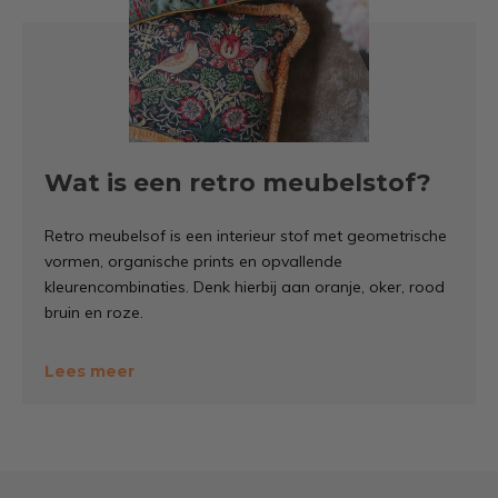
Wat is een retro meubelstof?
Retro meubelsof is een interieur stof met geometrische
vormen, organische prints en opvallende
kleurencombinaties. Denk hierbij aan oranje, oker, rood
bruin en roze.
De stof kan bestaan uit verschillende materialen zoals
Lees meer
katoenmixen, polyester of jacquard weinigen. Vooral
jacquard en gobelin retro stoffen zijn populair omdat
het patroon direct in de stofstructuur is geweven. Dit
zorgt voor een stevige structuur en een duurzame
afwerking.