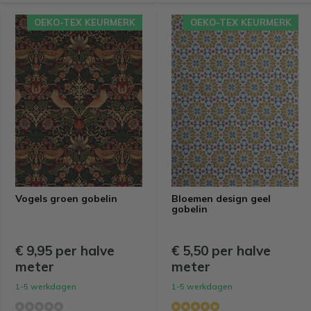
OEKO-TEX KEURMERK
OEKO-TEX KEURMERK
Vogels groen gobelin
Bloemen design geel
gobelin
€ 9,95 per halve
€ 5,50 per halve
meter
meter
1-5 werkdagen
1-5 werkdagen