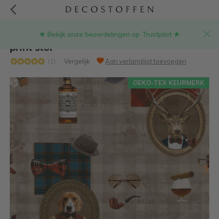
★ Bekijk onze beoordelingen op Trustpilot ★
Dandy style met wiskey en rum digitale
print stof
(1)
Vergelijk
Aan verlanglijst toevoegen
OEKO-TEX KEURMERK