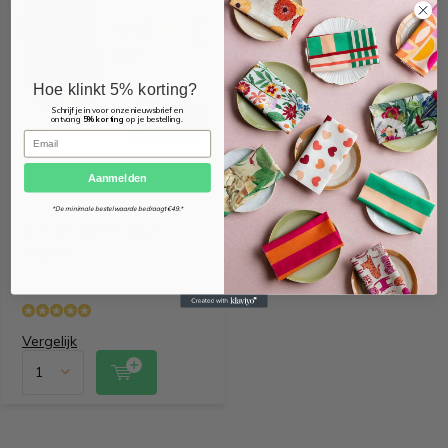
Hoe klinkt 5% korting?
Schrijf je in voor onze nieuwsbrief en
ontvang
5% korting
op je bestelling.
Email
Dandy style digitale print
Aanmelden
*De minimale bestelwaarde bedraagt €49.*
€ 7,95 per halve
meter
1-5 werkdagen
Vergelijk