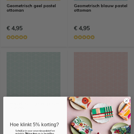
Geometrisch geel pastel
Geometrisch blauw pastel
ottoman
ottoman
€ 4,95
€ 4,95
Geometrisch groen pastel
Geometrisch roze pastel
ottoman
ottoman
Hoe klinkt 5% korting?
€ 4,95
€ 4,95
Schrijf je in voor onze nieuwsbrief en
ontvang
5% korting
op je bestelling.