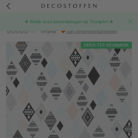
★ Bekijk onze beoordelingen op Trustpilot ★
Pastel wieber ottoman print stof
(0)
Vergelijk
Aan verlanglijst toevoegen
OEKO-TEX KEURMERK