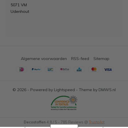
5071 VM
Udenhout
Algemene voorwaarden
RSS-feed
Sitemap
© 2026 - Powered by
Lightspeed
- Theme by
DMWS.nl
Decostoffen
4,8
/
5
-
785
Reviews @
Trustpilot