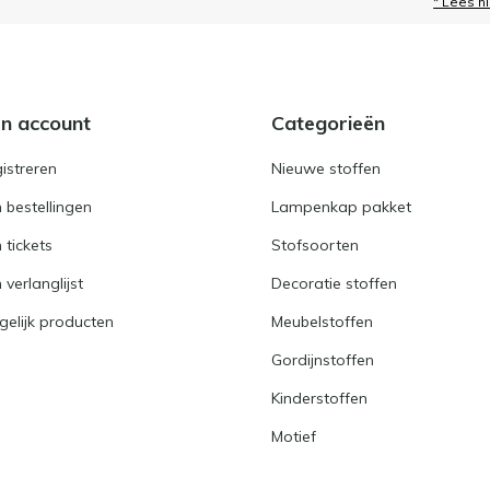
* Lees h
jn account
Categorieën
istreren
Nieuwe stoffen
n bestellingen
Lampenkap pakket
n tickets
Stofsoorten
 verlanglijst
Decoratie stoffen
gelijk producten
Meubelstoffen
Gordijnstoffen
Kinderstoffen
Motief