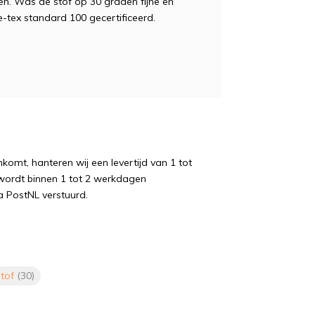
n. Was de stof op 30 graden fijne en
oeke-tex standard 100 gecertificeerd.
komt, hanteren wij een levertijd van 1 tot
wordt binnen 1 tot 2 werkdagen
a PostNL verstuurd.
stof
(30)