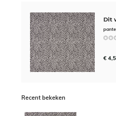
Dit 
panter
€ 4,
Recent bekeken