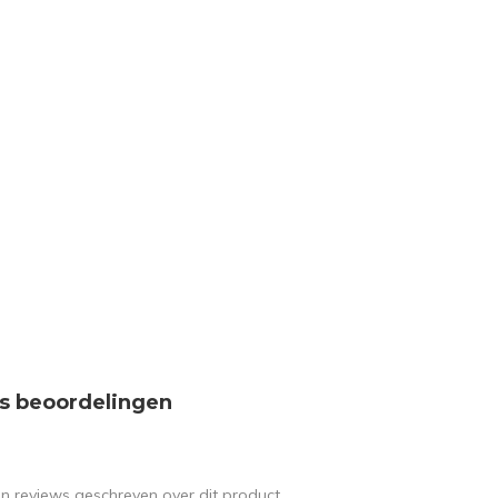
s beoordelingen
en reviews geschreven over dit product.