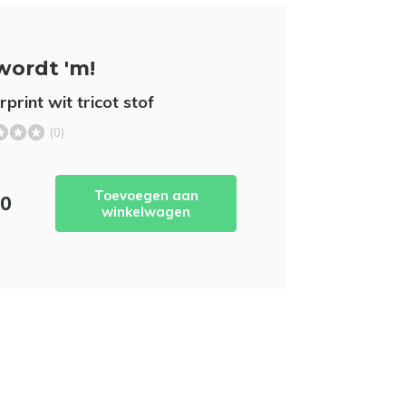
wordt 'm!
print wit tricot stof
(0)
Toevoegen aan
50
winkelwagen