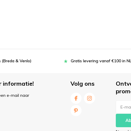
 (Breda & Venlo)
Gratis levering vanaf €100 in N
r informatie!
Volg ons
Ontv
prom
een e-mail naar
Ab