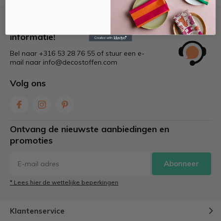
Bel of mail ons voor meer
informatie!
Bel naar +316 53 28 76 55 of stuur een e-
mail naar
info@decostoffen.com
Volg ons
Ontvang de nieuwste aanbiedingen en
promoties
Abonneer
* Lees hier de wettelijke beperkingen
Klantenservice