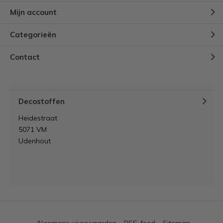
Mijn account
Categorieën
Contact
Decostoffen
Heidestraat
5071 VM
Udenhout
Algemene voorwaarden
RSS-feed
Sitemap