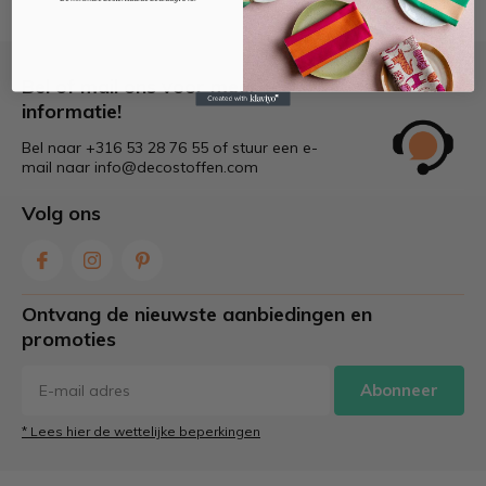
Bel of mail ons voor meer
informatie!
Bel naar +316 53 28 76 55 of stuur een e-
mail naar
info@decostoffen.com
Volg ons
Ontvang de nieuwste aanbiedingen en
promoties
Abonneer
* Lees hier de wettelijke beperkingen