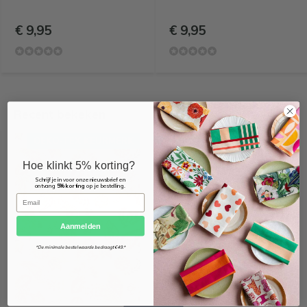
€ 9,95
€ 9,95
Recent bekeken
OEKO-TEX KEURMERK
Hoe klinkt 5% korting?
Schrijf je in voor onze nieuwsbrief en
ontvang
5% korting
op je bestelling.
Email
Aanmelden
*De minimale bestelwaarde bedraagt €49.*