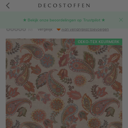
★ Bekijk onze beoordelingen op Trustpilot ★
Paisley gobelin
(0)
Vergelijk
Aan verlanglijst toevoegen
OEKO-TEX KEURMERK