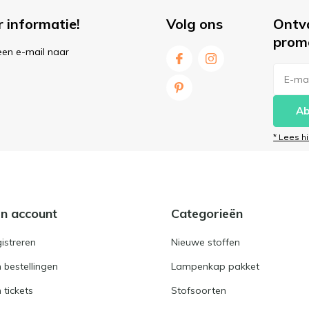
r informatie!
Volg ons
Ontv
prom
een e-mail naar
Ab
* Lees h
jn account
Categorieën
istreren
Nieuwe stoffen
n bestellingen
Lampenkap pakket
n tickets
Stofsoorten