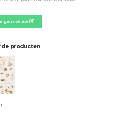
e eigen review
rde producten
ur