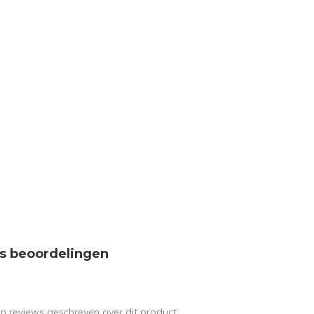
s beoordelingen
en reviews geschreven over dit product.