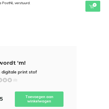
a PostNL verstuurd.
wordt 'm!
digitale print stof
(0)
Toevoegen aan
95
winkelwagen