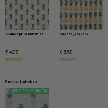
Ananas print linnenlook
Ananas jacquard
€ 4,95
€ 8,50
Recent bekeken
OEKO-TEX KEURMERK