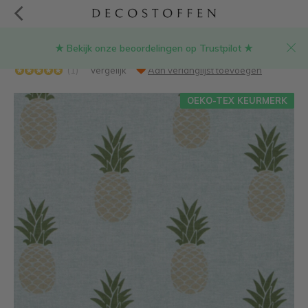
★ Bekijk onze beoordelingen op Trustpilot ★
Ananas ottoman print stof
(1)
Vergelijk
Aan verlanglijst toevoegen
OEKO-TEX KEURMERK