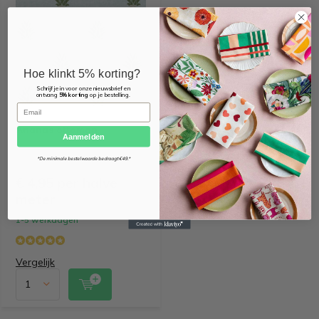
Hoe klinkt 5% korting?
Schrijf je in voor onze nieuwsbrief en
ontvang
5% korting
op je bestelling.
Email
Ananas ottoman
Aanmelden
*De minimale bestelwaarde bedraagt €49.*
€ 4,95 per halve
meter
1-5 werkdagen
Vergelijk