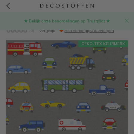
★ Bekijk onze beoordelingen op Trustpilot ★
Autoweg grijs ottoman stof
(0)
Vergelijk
Aan verlanglijst toevoegen
OEKO-TEX KEURMERK