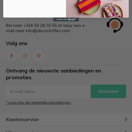
Bel of mail ons voor meer
informatie!
Bel naar +316 53 28 76 55 of stuur een e-
mail naar
info@decostoffen.com
Volg ons
Ontvang de nieuwste aanbiedingen en
promoties
Abonneer
* Lees hier de wettelijke beperkingen
Klantenservice