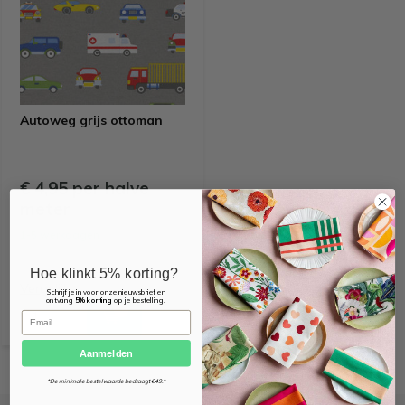
Autoweg grijs ottoman
€ 4,95 per halve
meter
1-5 werkdagen
Hoe klinkt 5% korting?
Vergelijk
Schrijf je in voor onze nieuwsbrief en
ontvang
5% korting
op je bestelling.
Email
Aanmelden
*De minimale bestelwaarde bedraagt €49.*