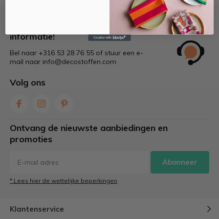
Bel of mail ons voor meer
informatie!
Bel naar +316 53 28 76 55 of stuur een e-
mail naar
info@decostoffen.com
Volg ons
Ontvang de nieuwste aanbiedingen en
promoties
Abonneer
* Lees hier de wettelijke beperkingen
Klantenservice