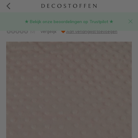
★ Bekijk onze beoordelingen op Trustpilot ★
Babyroze - minky fleece
(0)
Vergelijk
Aan verlanglijst toevoegen