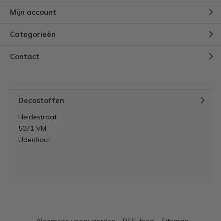
Mijn account
Categorieën
Contact
Decostoffen
Heidestraat
5071 VM
Udenhout
Algemene voorwaarden
RSS-feed
Sitemap