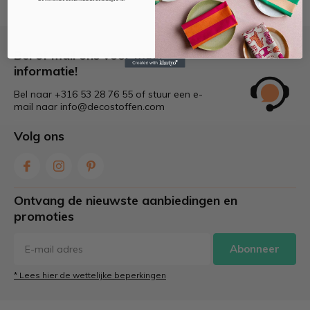
Bel of mail ons voor meer
informatie!
Bel naar +316 53 28 76 55 of stuur een e-
mail naar
info@decostoffen.com
Volg ons
Ontvang de nieuwste aanbiedingen en
promoties
Abonneer
* Lees hier de wettelijke beperkingen