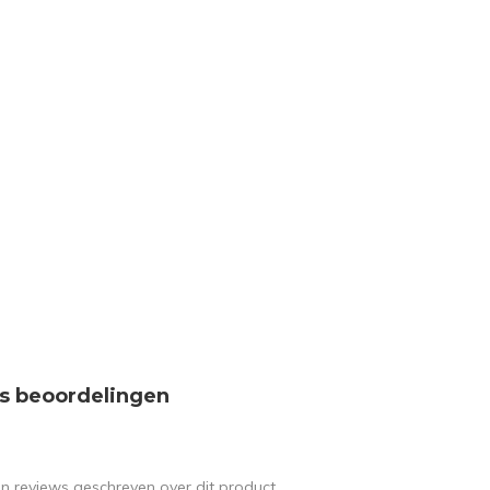
s beoordelingen
en reviews geschreven over dit product.