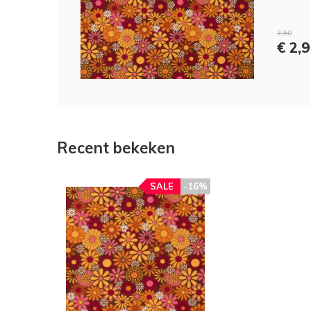
3,50
€ 2,
Recent bekeken
SALE
-16%