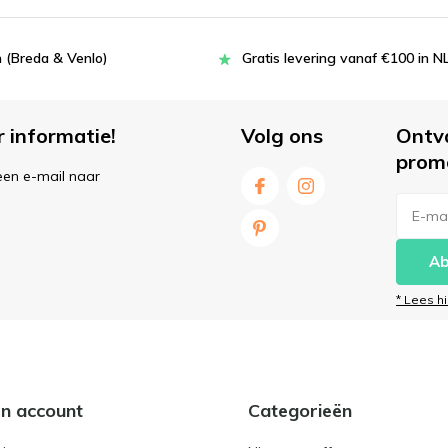
 (Breda & Venlo)
Gratis levering vanaf €100 in N
r informatie!
Volg ons
Ontv
prom
een e-mail naar
Ab
* Lees h
jn account
Categorieën