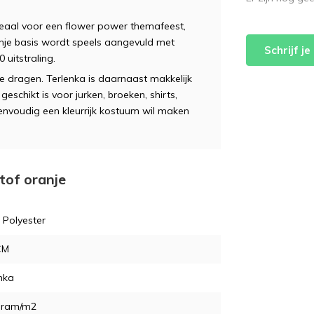
deaal voor een flower power themafeest,
nje basis wordt speels aangevuld met
Schrijf j
 uitstraling.
 te dragen. Terlenka is daarnaast makkelijk
schikt is voor jurken, broeken, shirts,
eenvoudig een kleurrijk kostuum wil maken
tof oranje
 Polyester
CM
nka
gram/m2