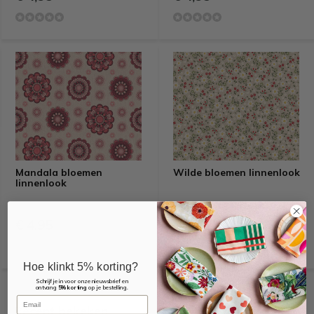
Mandala bloemen
Wilde bloemen linnenlook
linnenlook
€ 4,95
€ 4,95
Hoe klinkt 5% korting?
Schrijf je in voor onze nieuwsbrief en
ontvang
5% korting
op je bestelling.
Email
Recent bekeken