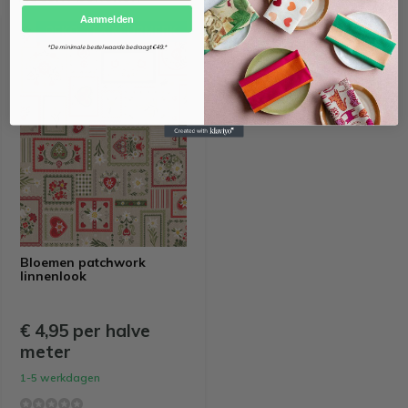
Aanmelden
OEKO-TEX KEURMERK
*De minimale bestelwaarde bedraagt €49.*
Bloemen patchwork
linnenlook
€ 4,95 per halve
meter
1-5 werkdagen