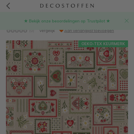
★ Bekijk onze beoordelingen op Trustpilot ★
Bloemen patchwork linnenlook stof
(0)
Vergelijk
Aan verlanglijst toevoegen
OEKO-TEX KEURMERK