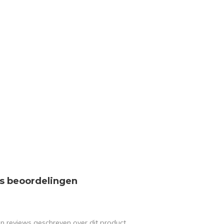
s beoordelingen
en reviews geschreven over dit product.