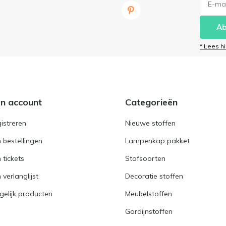
Ab
* Lees h
jn account
Categorieën
istreren
Nieuwe stoffen
n bestellingen
Lampenkap pakket
n tickets
Stofsoorten
 verlanglijst
Decoratie stoffen
gelijk producten
Meubelstoffen
Gordijnstoffen