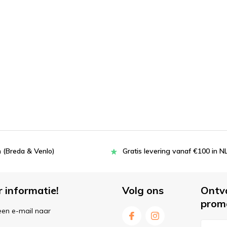
 (Breda & Venlo)
Gratis levering vanaf €100 in N
r informatie!
Volg ons
Ontv
prom
een e-mail naar