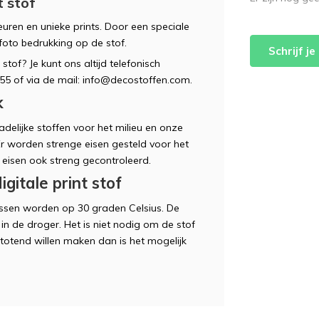
t stof
euren en unieke prints. Door een speciale
foto bedrukking op de stof.
Schrijf j
stof? Je kunt ons altijd telefonisch
5 of via de mail:
info@decostoffen.com
.
k
delijke stoffen voor het milieu en onze
 Er worden strenge eisen gesteld voor het
 eisen ook streng gecontroleerd.
itale print stof
assen worden op 30 graden Celsius. De
in de droger. Het is niet nodig om de stof
totend willen maken dan is het mogelijk