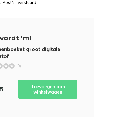
a PostNL verstuurd.
wordt 'm!
enboeket groot digitale
stof
(0)
Toevoegen aan
95
winkelwagen