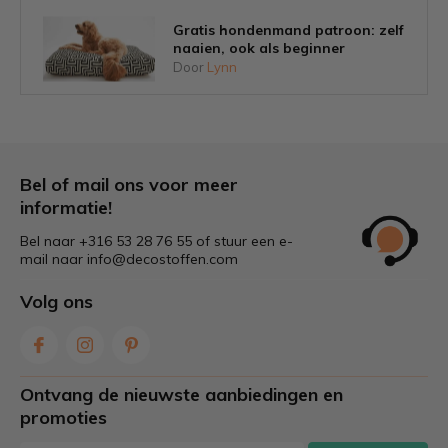
Gratis hondenmand patroon: zelf
naaien, ook als beginner
Door
Lynn
Tips om schimmel op tuinkussens
voorkomen
Door
Lynn
Bel of mail ons voor meer
informatie!
Bel naar +316 53 28 76 55 of stuur een e-
Welke stof is het beste voor
mail naar
info@decostoffen.com
tuinkussens?
Door
Lynn
Volg ons
Zelf gordijnen maken: stap voor
stap & tips voor de juiste stof
Ontvang de nieuwste aanbiedingen en
Door
Lynn
promoties