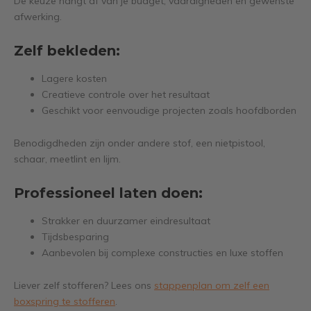
De keuze hangt af van je budget, vaardigheden en gewenste
afwerking.
Zelf bekleden:
Lagere kosten
Creatieve controle over het resultaat
Geschikt voor eenvoudige projecten zoals hoofdborden
Benodigdheden zijn onder andere stof, een nietpistool,
schaar, meetlint en lijm.
Professioneel laten doen:
Strakker en duurzamer eindresultaat
Tijdsbesparing
Aanbevolen bij complexe constructies en luxe stoffen
Liever zelf stofferen? Lees ons
stappenplan om zelf een
boxspring te stofferen
.