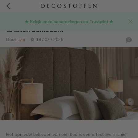
★ Bekijk onze beoordelingen op Trustpilot ★
Hoeveel kost het om een bed opnieuw
te laten bekleden?
Door
Lynn
19 / 07 / 2026
0
Het opnieuw bekleden van een bed is een effectieve manier