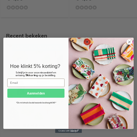
Recent bekeken
OEKO-TEX KEURMERK
Hoe klinkt 5% korting?
Schrijf je in voor onze nieuwsbrief en
ontvang
5% korting
op je bestelling.
Email
Aanmelden
*De minimale bestelwaarde bedraagt €49.*
Bomen linnenlook