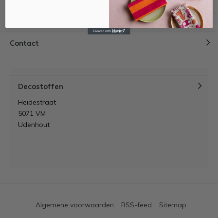
Categorieën
Contact
Decostoffen
Heidestraat
5071 VM
Udenhout
Algemene voorwaarden
RSS-feed
Sitemap