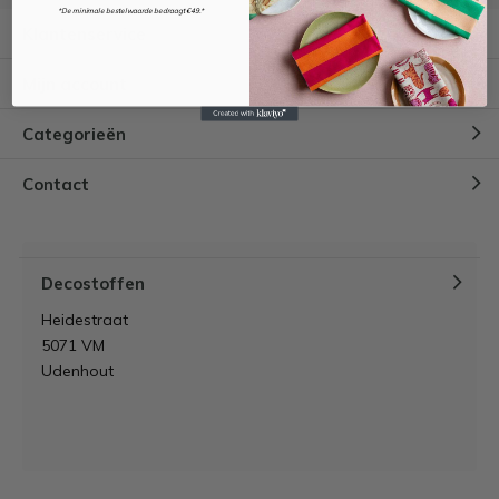
*De minimale bestelwaarde bedraagt €49.*
Klantenservice
Mijn account
Categorieën
Contact
Decostoffen
Heidestraat
5071 VM
Udenhout