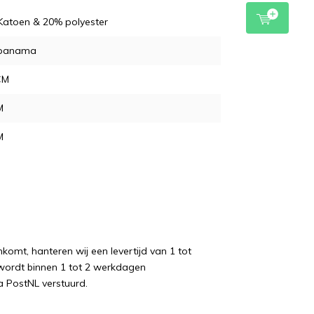
Katoen & 20% polyester
 panama
CM
M
M
komt, hanteren wij een levertijd van 1 tot
wordt binnen 1 tot 2 werkdagen
a PostNL verstuurd.