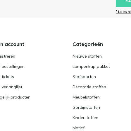
Ab
* Lees h
jn account
Categorieën
istreren
Nieuwe stoffen
n bestellingen
Lampenkap pakket
n tickets
Stofsoorten
 verlanglijst
Decoratie stoffen
gelijk producten
Meubelstoffen
Gordijnstoffen
Kinderstoffen
Motief