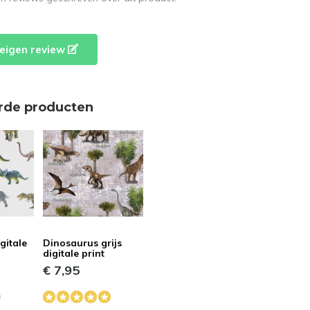
e eigen review
rde producten
gitale
Dinosaurus grijs
digitale print
€ 7,95