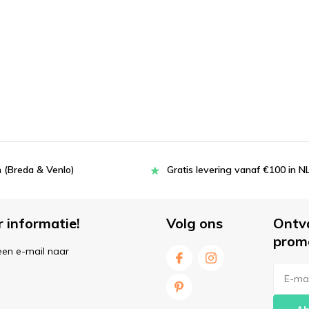
 (Breda & Venlo)
Gratis levering vanaf €100 in N
r informatie!
Volg ons
Ontv
prom
een e-mail naar