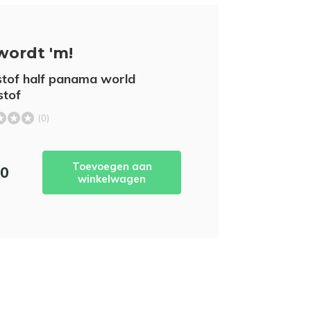
wordt 'm!
stof half panama world
stof
(0)
Toevoegen aan
50
winkelwagen