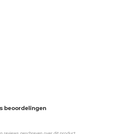
s beoordelingen
en reviews geschreven over dit product.