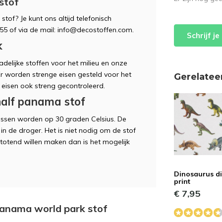
stof
stof? Je kunt ons altijd telefonisch
5 of via de mail:
info@decostoffen.com
.
Schrijf j
k
delijke stoffen voor het milieu en onze
 Er worden strenge eisen gesteld voor het
Gerelatee
 eisen ook streng gecontroleerd.
alf panama stof
ssen worden op 30 graden Celsius. De
in de droger. Het is niet nodig om de stof
totend willen maken dan is het mogelijk
Dinosaurus di
print
€ 7,95
 panama world park stof