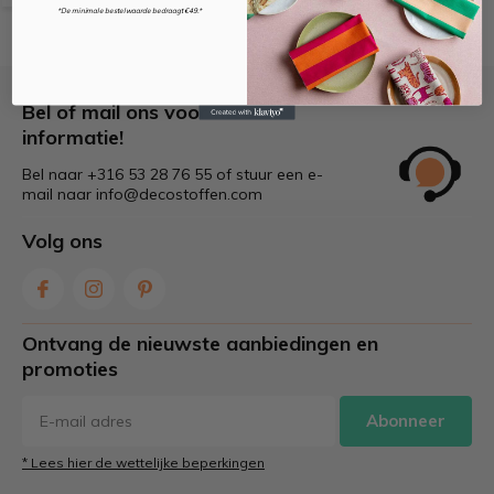
*De minimale bestelwaarde bedraagt €49.*
Bel of mail ons voor meer
informatie!
Bel naar +316 53 28 76 55 of stuur een e-
mail naar
info@decostoffen.com
Volg ons
Ontvang de nieuwste aanbiedingen en
promoties
Abonneer
* Lees hier de wettelijke beperkingen