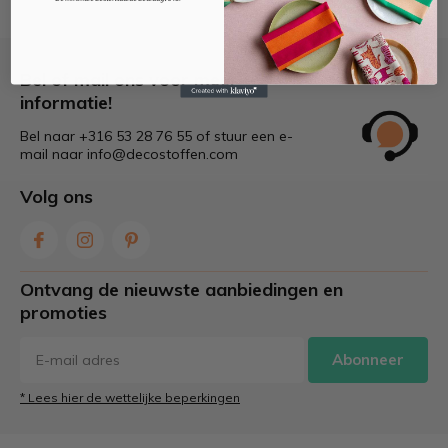
Bel of mail ons voor meer
informatie!
Bel naar +316 53 28 76 55 of stuur een e-
mail naar
info@decostoffen.com
Volg ons
Ontvang de nieuwste aanbiedingen en
promoties
Abonneer
* Lees hier de wettelijke beperkingen