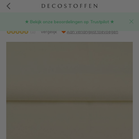
★ Bekijk onze beoordelingen op Trustpilot ★
Ecru canvas katoen stof
(1)
Vergelijk
Aan verlanglijst toevoegen