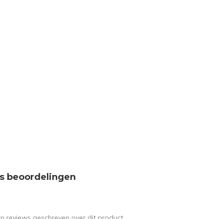
s beoordelingen
en reviews geschreven over dit product.