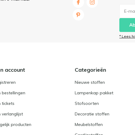
Ab
* Lees h
jn account
Categorieën
istreren
Nieuwe stoffen
n bestellingen
Lampenkap pakket
n tickets
Stofsoorten
 verlanglijst
Decoratie stoffen
gelijk producten
Meubelstoffen