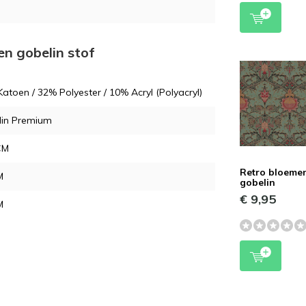
en gobelin stof
atoen / 32% Polyester / 10% Acryl (Polyacryl)
lin Premium
CM
Retro bloeme
M
gobelin
€ 9,95
M