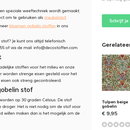
een speciale weeftechniek wordt gemaakt.
fect om te gebruiken als
meubelstof
.
Schrijf j
 meer
bloemen gobelin stoffen
in ons
stof? Je kunt ons altijd telefonisch
Gerelatee
5 of via de mail:
info@decostoffen.com
.
k
delijke stoffen voor het milieu en onze
 Er worden strenge eisen gesteld voor het
 eisen ook streng gecontroleerd.
belin stof
worden op 30 graden Celsius. De stof
Tulpen beige
gobelin
 droger. Het is niet nodig om de stof voor
€ 9,95
nd willen maken dan is het mogelijk om de