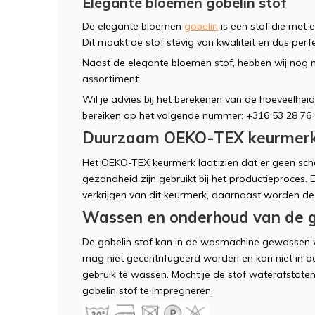
Elegante bloemen gobelin stof
De elegante bloemen
gobelin
is een stof die met 
Dit maakt de stof stevig van kwaliteit en dus per
Naast de elegante bloemen stof, hebben wij nog
assortiment.
Wil je advies bij het berekenen van de hoeveelheid 
bereiken op het volgende nummer: +316 53 28 76 5
Duurzaam OEKO-TEX keurmer
Het OEKO-TEX keurmerk laat zien dat er geen scha
gezondheid zijn gebruikt bij het productieproces.
verkrijgen van dit keurmerk, daarnaast worden de
Wassen en onderhoud van de go
De gobelin stof kan in de wasmachine gewassen 
mag niet gecentrifugeerd worden en kan niet in de
gebruik te wassen. Mocht je de stof waterafstote
gobelin stof te impregneren.