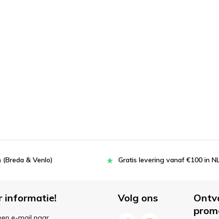
 (Breda & Venlo)
Gratis levering vanaf €100 in N
r informatie!
Volg ons
Ontv
prom
een e-mail naar