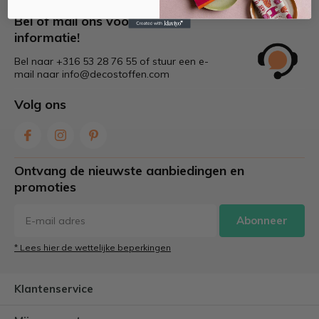
Bel of mail ons voor meer
informatie!
Bel naar +316 53 28 76 55 of stuur een e-
mail naar
info@decostoffen.com
Volg ons
Ontvang de nieuwste aanbiedingen en
promoties
Abonneer
* Lees hier de wettelijke beperkingen
Klantenservice