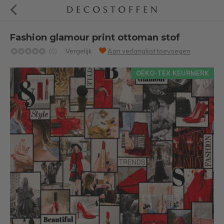
Fashion glamour print ottoman stof
(0)
Vergelijk
Aan verlanglijst toevoegen
OEKO-TEX KEURMERK