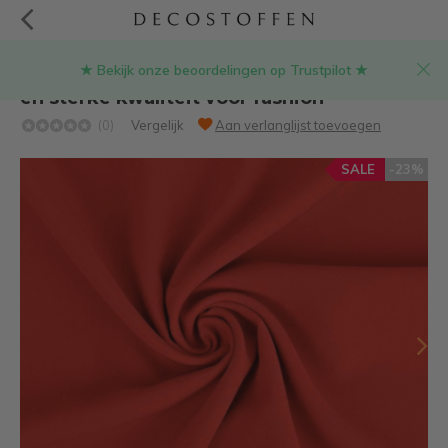
★ Bekijk onze beoordelingen op Trustpilot ★
Felrode terlenka stof – Opvallende kleur
en sterke kwaliteit voor fashion
(0)
Vergelijk
Aan verlanglijst toevoegen
SALE
-23%