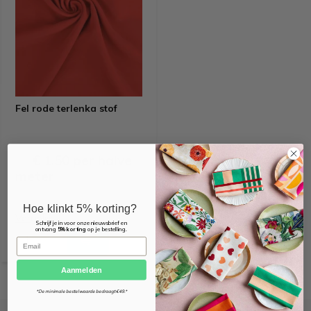
Fel rode terlenka stof
€ 1,50 per halve
1,95
meter
Hoe klinkt 5% korting?
Vergelijk
Schrijf je in voor onze nieuwsbrief en
ontvang
5% korting
op je bestelling.
Email
Aanmelden
*De minimale bestelwaarde bedraagt €49.*