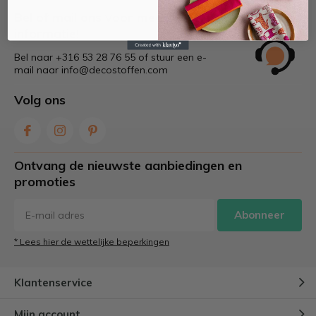
Bel of mail ons voor meer
informatie!
Bel naar +316 53 28 76 55 of stuur een e-
mail naar
info@decostoffen.com
Volg ons
Ontvang de nieuwste aanbiedingen en
promoties
Abonneer
* Lees hier de wettelijke beperkingen
Klantenservice
Mijn account