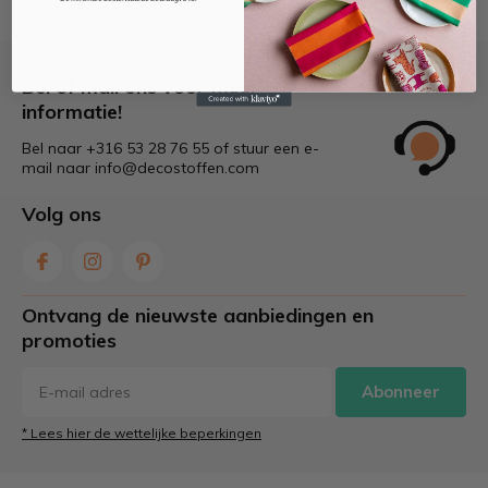
Bel of mail ons voor meer
informatie!
Bel naar +316 53 28 76 55 of stuur een e-
mail naar
info@decostoffen.com
Volg ons
Ontvang de nieuwste aanbiedingen en
promoties
Abonneer
* Lees hier de wettelijke beperkingen