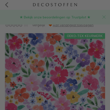
★ Bekijk onze beoordelingen op Trustpilot ★
Felle bloemenprint digitale print stof
(0)
Vergelijk
Aan verlanglijst toevoegen
OEKO-TEX KEURMERK