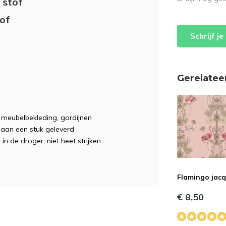
 stof
tof
Schrijf j
Gerelatee
e, meubelbekleding, gordijnen
t aan een stuk geleverd
 in de droger, niet heet strijken
Flamingo jac
€ 8,50