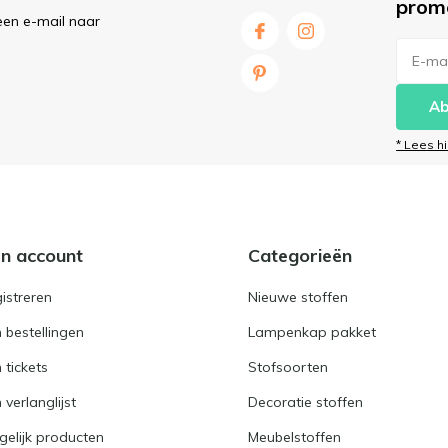
prom
een e-mail naar
Ab
* Lees h
jn account
Categorieën
istreren
Nieuwe stoffen
n bestellingen
Lampenkap pakket
n tickets
Stofsoorten
 verlanglijst
Decoratie stoffen
gelijk producten
Meubelstoffen