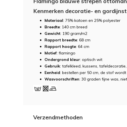
Flamingo blauwe strepen ottoman
Kenmerken decoratie- en gordijns
Materiaal
: 75% katoen en 25% polyester
Breedte
: 140 cm breed
Gewicht
: 190 gram/m2
Rapport breedte
: 68 cm
Rapport hoogte
: 64 cm
Motief
: flamingo
Ondergrond kleur
: optisch wit
Gebruik
: tafelkleed, kussens, tafeldecorati
Eenheid
: bestellen per 50 cm, de stof word
Wasvoorschriften
: 30 graden fijne was, niet
Verzendmethoden