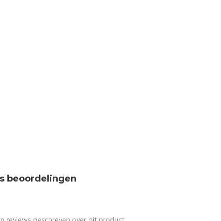
s beoordelingen
en reviews geschreven over dit product.