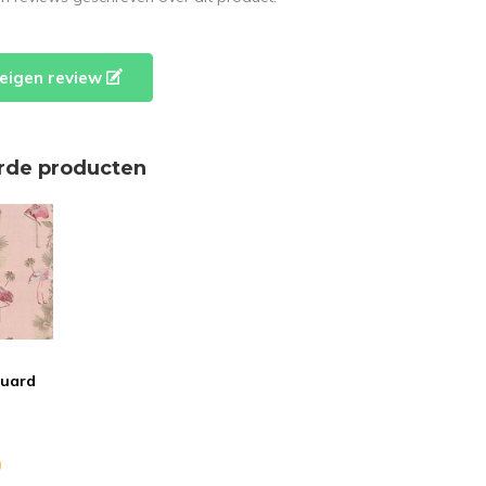
e eigen review
rde producten
quard